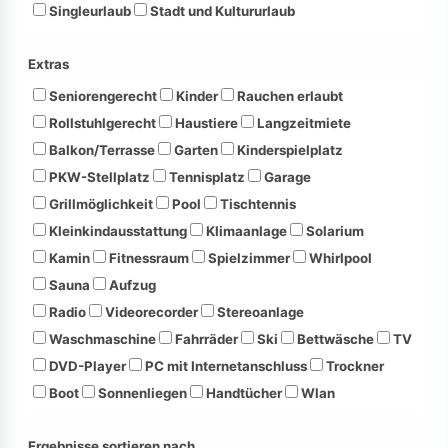
Singleurlaub
Stadt und Kultururlaub
Extras
Seniorengerecht
Kinder
Rauchen erlaubt
Rollstuhlgerecht
Haustiere
Langzeitmiete
Balkon/Terrasse
Garten
Kinderspielplatz
PKW-Stellplatz
Tennisplatz
Garage
Grillmöglichkeit
Pool
Tischtennis
Kleinkindausstattung
Klimaanlage
Solarium
Kamin
Fitnessraum
Spielzimmer
Whirlpool
Sauna
Aufzug
Radio
Videorecorder
Stereoanlage
Waschmaschine
Fahrräder
Ski
Bettwäsche
TV
DVD-Player
PC mit Internetanschluss
Trockner
Boot
Sonnenliegen
Handtücher
Wlan
Ergebnisse sortieren nach