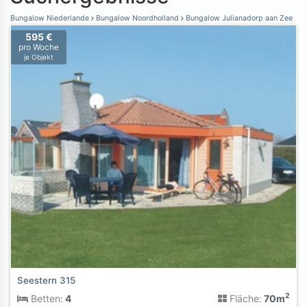
Bungalow Niederlande
Bungalow Noordholland
Bungalow Julianadorp aan Zee
595 €
pro Woche
je Objekt
Seestern 315
2
Betten:
4
Fläche:
70m