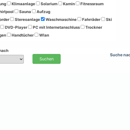
ung
Klimaanlage
Solarium
Kamin
Fitnessraum
irlpool
Sauna
Aufzug
order
Stereoanlage
Waschmaschine
Fahrräder
Ski
DVD-Player
PC mit Internetanschluss
Trockner
gen
Handtücher
Wlan
 nach
Suche na
Suchen