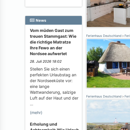
News
Vom müden Gast zum
treuen Stammgast: Wie
Ferienhaus Deutschland
Feri
die richtige Matratze
Ihre Fewo an der
Nordsee aufwertet
28. Juli 2026 18:02
Stellen Sie sich einen
perfekten Urlaubstag an
der Nordseeküste vor:
eine lange
Wattwanderung, salzige
Ferienhaus Deutschland
Feri
Luft auf der Haut und der
…
(mehr)
Erholung und
Achtsamkeit: Wie Urlaub