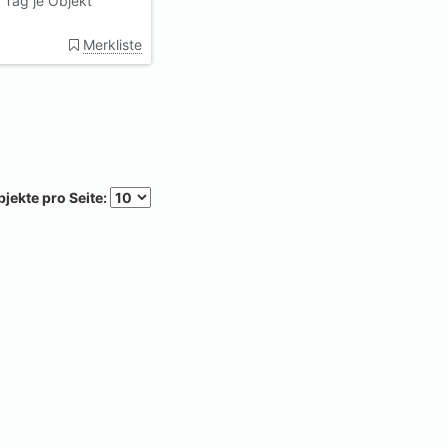
 Tag je Objekt
Merkliste
jekte pro Seite: