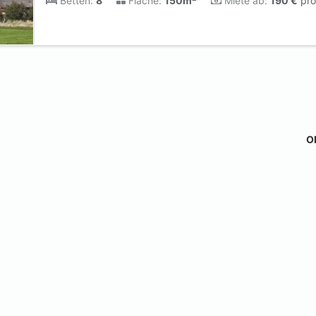
Betten:
8
Fläche:
150m
Miete ab:
190 €
pro
Ob