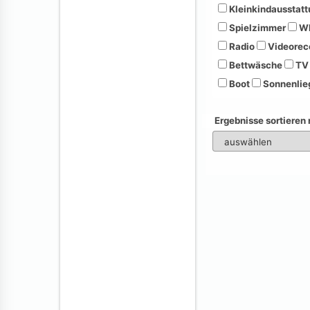
Kleinkindausstatt
Spielzimmer
Wh
Radio
Videorec
Bettwäsche
TV
Boot
Sonnenlie
Ergebnisse sortieren