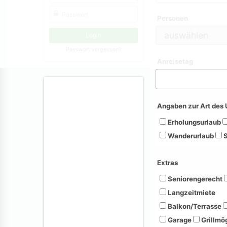
Personen
Passwort vergessen?
Anreisetag
Angaben zur Art des 
Erholungsurlaub
Wanderurlaub
S
Extras
Seniorengerecht
Langzeitmiete
Balkon/Terrasse
Garage
Grillmög