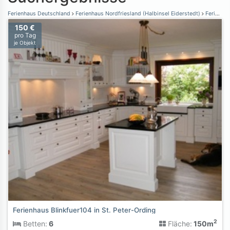
Ferienhaus Deutschland
Ferienhaus Nordfriesland (Halbinsel Eiderstedt)
Ferienhaus St. Peter-Ording
150 €
pro Tag
je Objekt
Ferienhaus Blinkfuer104 in St. Peter-Ording
2
Betten:
6
Fläche:
150m