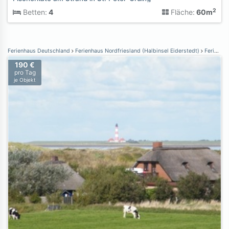
2
Betten:
4
Fläche:
60m
Ferienhaus Deutschland
Ferienhaus Nordfriesland (Halbinsel Eiderstedt)
Ferienhaus St. Peter-Ording
190 €
pro Tag
je Objekt