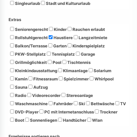
Singleurlaub
Stadt und Kultururlaub
Extras
Seniorengerecht
Kinder
Rauchen erlaubt
Rollstuhlgerecht
Haustiere
Langzeitmiete
Balkon/Terrasse
Garten
Kinderspielplatz
PKW-Stellplatz
Tennisplatz
Garage
Grillmöglichkeit
Pool
Tischtennis
Kleinkindausstattung
Klimaanlage
Solarium
Kamin
Fitnessraum
Spielzimmer
Whirlpool
Sauna
Aufzug
Radio
Videorecorder
Stereoanlage
Waschmaschine
Fahrräder
Ski
Bettwäsche
TV
DVD-Player
PC mit Internetanschluss
Trockner
Boot
Sonnenliegen
Handtücher
Wlan
Ergebnisse sortieren nach