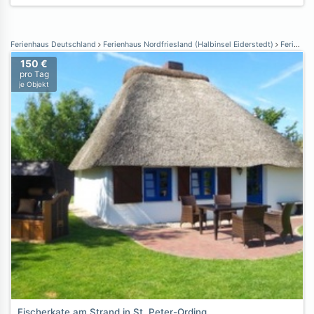
Ferienhaus Deutschland
Ferienhaus Nordfriesland (Halbinsel Eiderstedt)
Ferienhaus St. Peter-Ording
150 €
pro Tag
je Objekt
Fischerkate am Strand in St. Peter-Ording