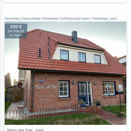
Ferienhaus Deutschland
Ferienhaus Ostfriesische Inseln
Ferienhaus Juist
220 €
pro Nacht
je Objekt
Haus am See, Juist