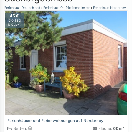
Ferienhaus Deutschland
Ferienhaus Ostfriesische Inseln
Ferienhaus Norderney
45 €
pro Tag
je Objekt
Ferienhäuser und Ferienwohnungen auf Norderney
2
Betten:
Fläche:
60m