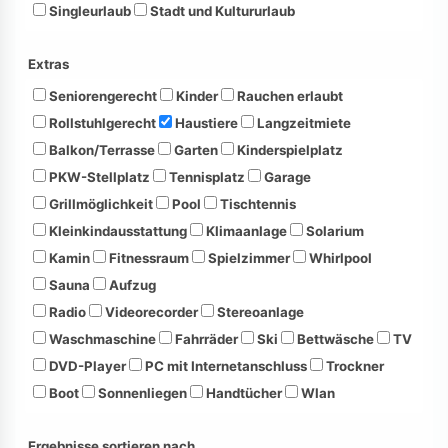
Singleurlaub
Stadt und Kultururlaub
Extras
Seniorengerecht
Kinder
Rauchen erlaubt
Rollstuhlgerecht
Haustiere
Langzeitmiete
Balkon/Terrasse
Garten
Kinderspielplatz
PKW-Stellplatz
Tennisplatz
Garage
Grillmöglichkeit
Pool
Tischtennis
Kleinkindausstattung
Klimaanlage
Solarium
Kamin
Fitnessraum
Spielzimmer
Whirlpool
Sauna
Aufzug
Radio
Videorecorder
Stereoanlage
Waschmaschine
Fahrräder
Ski
Bettwäsche
TV
DVD-Player
PC mit Internetanschluss
Trockner
Boot
Sonnenliegen
Handtücher
Wlan
Ergebnisse sortieren nach