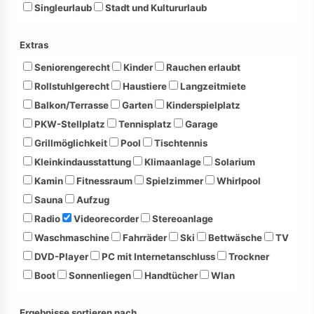
Singleurlaub
Stadt und Kultururlaub
Extras
Seniorengerecht
Kinder
Rauchen erlaubt
Rollstuhlgerecht
Haustiere
Langzeitmiete
Balkon/Terrasse
Garten
Kinderspielplatz
PKW-Stellplatz
Tennisplatz
Garage
Grillmöglichkeit
Pool
Tischtennis
Kleinkindausstattung
Klimaanlage
Solarium
Kamin
Fitnessraum
Spielzimmer
Whirlpool
Sauna
Aufzug
Radio
Videorecorder
Stereoanlage
Waschmaschine
Fahrräder
Ski
Bettwäsche
TV
DVD-Player
PC mit Internetanschluss
Trockner
Boot
Sonnenliegen
Handtücher
Wlan
Ergebnisse sortieren nach