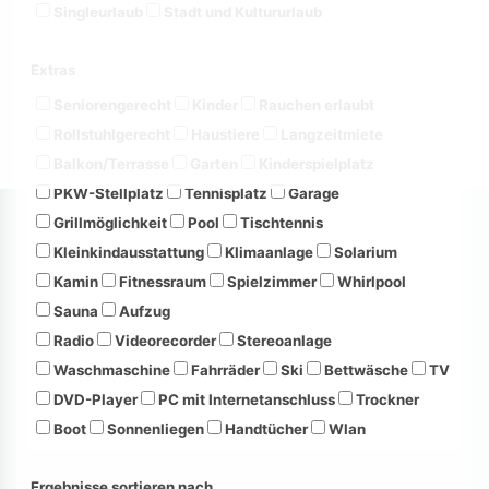
Singleurlaub
Stadt und Kultururlaub
Extras
Seniorengerecht
Kinder
Rauchen erlaubt
Rollstuhlgerecht
Haustiere
Langzeitmiete
Balkon/Terrasse
Garten
Kinderspielplatz
PKW-Stellplatz
Tennisplatz
Garage
Grillmöglichkeit
Pool
Tischtennis
Kleinkindausstattung
Klimaanlage
Solarium
Kamin
Fitnessraum
Spielzimmer
Whirlpool
Sauna
Aufzug
Radio
Videorecorder
Stereoanlage
Waschmaschine
Fahrräder
Ski
Bettwäsche
TV
DVD-Player
PC mit Internetanschluss
Trockner
Boot
Sonnenliegen
Handtücher
Wlan
Ergebnisse sortieren nach