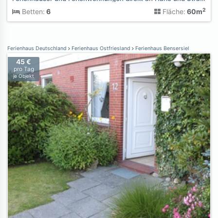
2
Betten:
6
Fläche:
60m
Ferienhaus Deutschland
Ferienhaus Ostfriesland
Ferienhaus Bensersiel
45 €
pro Tag
je Objekt