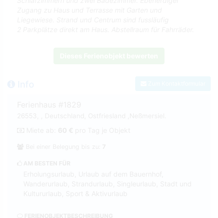
Schlafzimmern und zwei Badezimmer. Ebenerdiger
Zugang zu Haus und Terrasse mit Garten und
Liegewiese. Strand und Centrum sind fussläufig
2 Parkplätze direkt am Haus. Abstellraum für Fahrräder.
Dieses Ferienobjekt bewerten
Info
Zum Kontaktformular
Ferienhaus #1829
26553, , Deutschland, Ostfriesland ,Neßmersiel.
Miete ab:
60 €
pro Tag je Objekt
Bei einer Belegung bis zu:
7
AM BESTEN FÜR
Erholungsurlaub, Urlaub auf dem Bauernhof,
Wanderurlaub, Strandurlaub, Singleurlaub, Stadt und
Kultururlaub, Sport & Aktivurlaub
FERIENOBJEKTBESCHREIBUNG