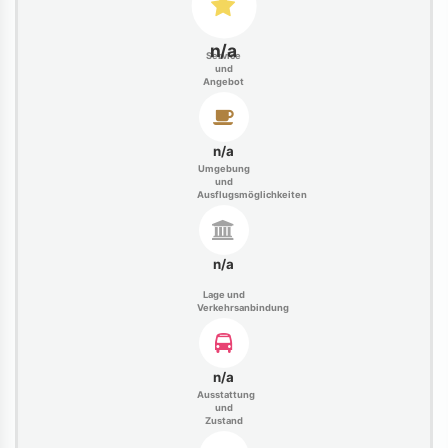
n/a
Service
und
Angebot
n/a
Umgebung
und
Ausflugsmöglichkeiten
n/a
Lage und
Verkehrsanbindung
n/a
Ausstattung
und
Zustand