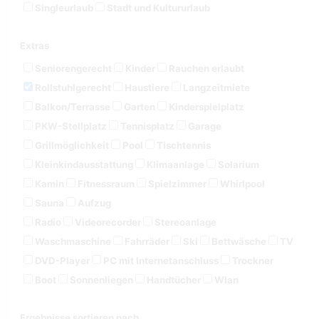
Singleurlaub
Stadt und Kultururlaub
Extras
Seniorengerecht
Kinder
Rauchen erlaubt
Rollstuhlgerecht
Haustiere
Langzeitmiete
Balkon/Terrasse
Garten
Kinderspielplatz
PKW-Stellplatz
Tennisplatz
Garage
Grillmöglichkeit
Pool
Tischtennis
Kleinkindausstattung
Klimaanlage
Solarium
Kamin
Fitnessraum
Spielzimmer
Whirlpool
Sauna
Aufzug
Radio
Videorecorder
Stereoanlage
Waschmaschine
Fahrräder
Ski
Bettwäsche
TV
DVD-Player
PC mit Internetanschluss
Trockner
Boot
Sonnenliegen
Handtücher
Wlan
Ergebnisse sortieren nach