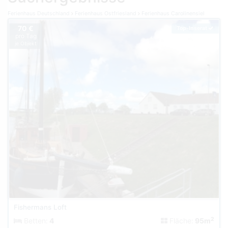
Ferienhaus Deutschland
Ferienhaus Ostfriesland
Ferienhaus Carolinensiel
70 €
Top-Inserat
pro Tag
je Objekt
Fishermans Loft
2
Betten:
4
Fläche:
95m