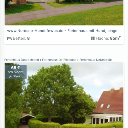
www.Nordsee-Hundefewos.de - Ferienhaus mit Hund, eingezäunt
2
Betten:
8
Fläche:
85m
Ferienhaus Deutschland
Ferienhaus Ostfriesland
Ferienhaus Neßmersiel
65 €
pro Nacht
je Objekt