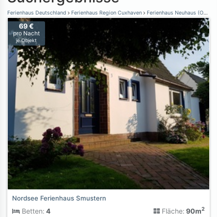
Ferienhaus Deutschland
Ferienhaus Region Cuxhaven
Ferienhaus Neuhaus (Oste)
69 €
pro Nacht
je Objekt
Nordsee Ferienhaus Smustern
2
Betten:
4
Fläche:
90m