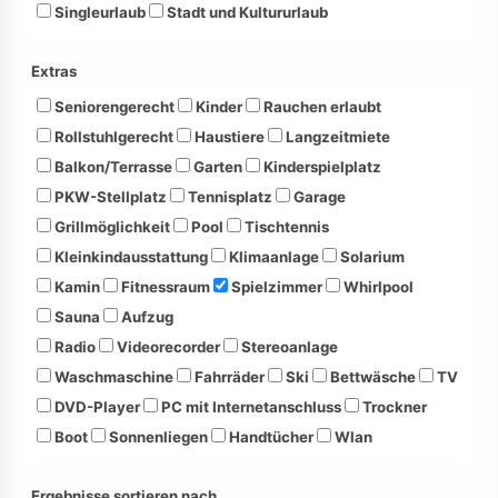
Singleurlaub
Stadt und Kultururlaub
Extras
Seniorengerecht
Kinder
Rauchen erlaubt
Rollstuhlgerecht
Haustiere
Langzeitmiete
Balkon/Terrasse
Garten
Kinderspielplatz
PKW-Stellplatz
Tennisplatz
Garage
Grillmöglichkeit
Pool
Tischtennis
Kleinkindausstattung
Klimaanlage
Solarium
Kamin
Fitnessraum
Spielzimmer
Whirlpool
Sauna
Aufzug
Radio
Videorecorder
Stereoanlage
Waschmaschine
Fahrräder
Ski
Bettwäsche
TV
DVD-Player
PC mit Internetanschluss
Trockner
Boot
Sonnenliegen
Handtücher
Wlan
Ergebnisse sortieren nach