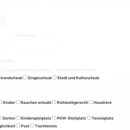
Abreisetag
Urlaubs
Urlaub auf dem Bauernhof
Urlaub mit dem Hund
trandurlaub
Singleurlaub
Stadt und Kultururlaub
Kinder
Rauchen erlaubt
Rollstuhlgerecht
Haustiere
Garten
Kinderspielplatz
PKW-Stellplatz
Tennisplatz
lichkeit
Pool
Tischtennis