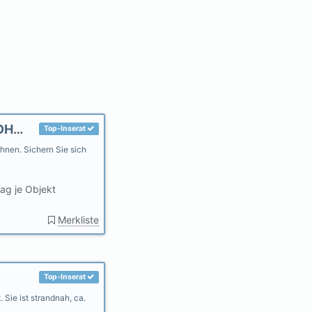
DUHNEN CUXHAVEN MEERBLICK FERIENWOHNUNG MEERKIEKER AM STRAND
Top-Inserat
nen. Sichern Sie sich
ag je Objekt
Merkliste
Top-Inserat
Sie ist strandnah, ca.