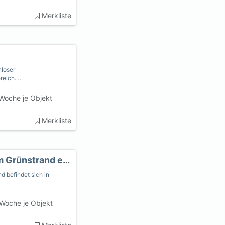
Merkliste
nloser
reich.…
Woche je Objekt
Merkliste
Ferienwohnung Obermaat nur ca. 300 m vom Grünstrand entfernt
d befindet sich in
Woche je Objekt