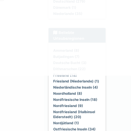
Deutschland (279)
Dänemark (1)
Niederlande (35)
Beliebte
Urlaubsregionen
Ammerland (8)
Butjadingen (7)
Deutsche Bucht (3)
Dithmarschen (22)
Friesland (13)
Friesland (Niederlande) (1)
Niederländische Inseln (4)
Noordholland (8)
Nordfriesische Inseln (18)
Nordfriesland (9)
Nordfriesland (Halbinsel
Eiderstedt) (20)
Nordjütland (1)
Ostfriesische Inseln (34)