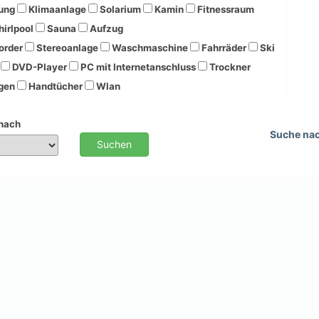
ung
Klimaanlage
Solarium
Kamin
Fitnessraum
irlpool
Sauna
Aufzug
order
Stereoanlage
Waschmaschine
Fahrräder
Ski
DVD-Player
PC mit Internetanschluss
Trockner
gen
Handtücher
Wlan
 nach
Suche na
Suchen