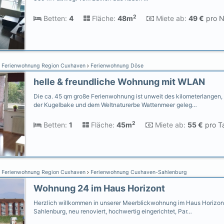
2
Betten:
4
Fläche:
48m
Miete ab:
49 €
pro N
Ferienwohnung Region Cuxhaven
Ferienwohnung Döse
helle & freundliche Wohnung mit WLAN
Die ca. 45 qm große Ferienwohnung ist unweit des kilometerlangen,
der Kugelbake und dem Weltnaturerbe Wattenmeer geleg…
2
Betten:
1
Fläche:
45m
Miete ab:
55 €
pro Ta
Ferienwohnung Region Cuxhaven
Ferienwohnung Cuxhaven-Sahlenburg
Wohnung 24 im Haus Horizont
Herzlich willkommen in unserer Meerblickwohnung im Haus Horizont 
Sahlenburg, neu renoviert, hochwertig eingerichtet, Par…