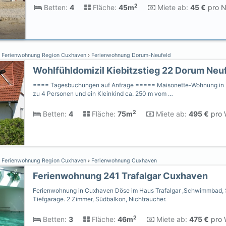
2
Betten:
4
Fläche:
45m
Miete ab:
45 €
pro N
Ferienwohnung Region Cuxhaven
Ferienwohnung Dorum-Neufeld
Wohlfühldomizil Kiebitzstieg 22 Dorum Neu
==== Tagesbuchungen auf Anfrage ===== Maisonette-Wohnung in R
zu 4 Personen und ein Kleinkind ca. 250 m vom …
2
Betten:
4
Fläche:
75m
Miete ab:
495 €
pro 
Ferienwohnung Region Cuxhaven
Ferienwohnung Cuxhaven
Ferienwohnung 241 Trafalgar Cuxhaven
Ferienwohnung in Cuxhaven Döse im Haus Trafalgar ,Schwimmbad,
Tiefgarage. 2 Zimmer, Südbalkon, Nichtraucher.
2
Betten:
3
Fläche:
46m
Miete ab:
475 €
pro 