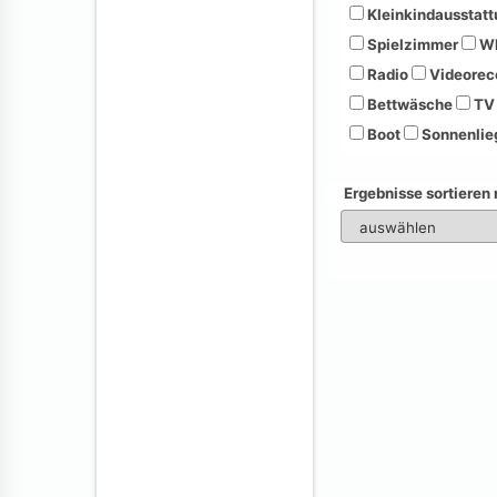
Kleinkindausstatt
Spielzimmer
Wh
Radio
Videorec
Bettwäsche
TV
Boot
Sonnenlie
Ergebnisse sortieren