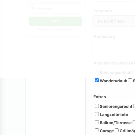
Personen
Passwort vergessen?
Anreisetag
Angaben zur Art des 
Erholungsurlaub
Wanderurlaub
S
Extras
Seniorengerecht
Langzeitmiete
Balkon/Terrasse
Garage
Grillmög