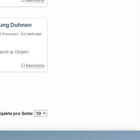
Merkliste
nung Duhnen
4 Personen. Sie befindet
cht je Objekt
Merkliste
jekte pro Seite: