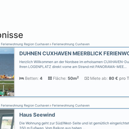
nisse
Ferienwohnung Region Cuxhaven
Ferienwohnung Cuxhaven
Herzlich Willkommen an der Nordsee im erholsamen CUXHAVEN-Duh
Ihren LOGENPLATZ direkt vorne am Strand mit PANORAMA-MEE…
2
Betten:
4
Fläche:
50m
Miete ab:
80 €
pro T
Ferienwohnung Region Cuxhaven
Ferienwohnung Cuxhaven
Haus Seewind
Die Wohnung geht zur Süd/West-Seite und ist gemütlich eingerichtet. 
350 m Fußweg. Vom Balkon aus haben …