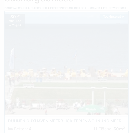
Ferienwohnung Deutschland
Ferienwohnung Region Cuxhaven
Ferienwohnung Cuxhaven
80 €
Top-Inserat
pro Tag
je Objekt
DUHNEN CUXHAVEN MEERBLICK FERIENWOHNUNG MEERKIEKER AM STRAND
2
Betten:
4
Fläche:
50m