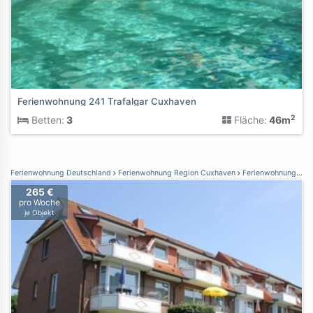
Ferienwohnung 241 Trafalgar Cuxhaven
2
Betten:
3
Fläche:
46m
Ferienwohnung Deutschland
Ferienwohnung Region Cuxhaven
Ferienwohnung Dorum-Neufeld
265 €
pro Woche
je Objekt