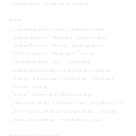
Singleurlaub
Stadt und Kultururlaub
Extras
Seniorengerecht
Kinder
Rauchen erlaubt
Rollstuhlgerecht
Haustiere
Langzeitmiete
Balkon/Terrasse
Garten
Kinderspielplatz
PKW-Stellplatz
Tennisplatz
Garage
Grillmöglichkeit
Pool
Tischtennis
Kleinkindausstattung
Klimaanlage
Solarium
Kamin
Fitnessraum
Spielzimmer
Whirlpool
Sauna
Aufzug
Radio
Videorecorder
Stereoanlage
Waschmaschine
Fahrräder
Ski
Bettwäsche
TV
DVD-Player
PC mit Internetanschluss
Trockner
Boot
Sonnenliegen
Handtücher
Wlan
Ergebnisse sortieren nach