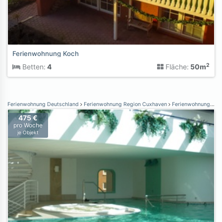
Ferienwohnung Koch
2
Betten:
4
Fläche:
50m
Ferienwohnung Deutschland
Ferienwohnung Region Cuxhaven
Ferienwohnung Cuxhaven
475 €
pro Woche
je Objekt