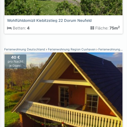
Wohlfühldomizil Kiebitzstieg 22 Dorum Neufeld
2
Betten:
4
Fläche:
75m
Ferienwohnung Deutschland
Ferienwohnung Region Cuxhaven
Ferienwohnung Otterndorf
40 €
pro Nacht
je Objekt