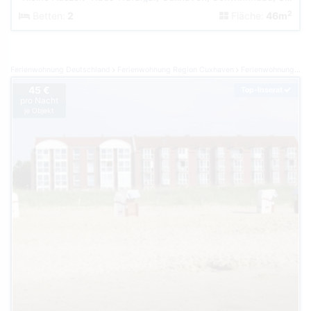
2
Betten:
2
Fläche:
46m
Ferienwohnung Deutschland
Ferienwohnung Region Cuxhaven
Ferienwohnung Cuxhaven-Sahlenburg
45 €
Top-Inserat
pro Nacht
je Objekt