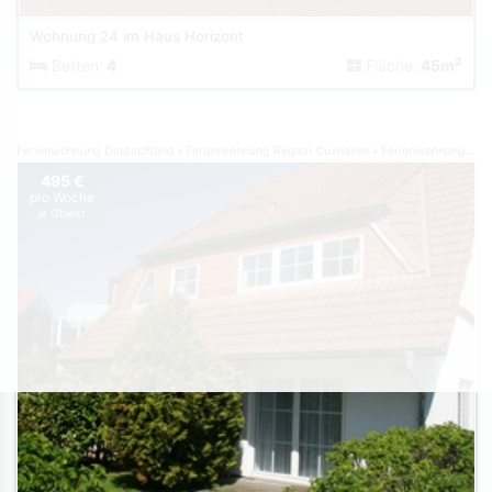
Wohnung 24 im Haus Horizont
2
Betten:
4
Fläche:
45m
Ferienwohnung Deutschland
Ferienwohnung Region Cuxhaven
Ferienwohnung Dorum-Neufeld
495 €
pro Woche
je Objekt