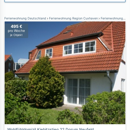
Ferienwohnung Deutschland
Ferienwohnung Region Cuxhaven
Ferienwohnung Dorum-Neufeld
495 €
pro Woche
je Objekt
Wohlfühldomizil Kiebitzstieg 22 Dorum Neufeld