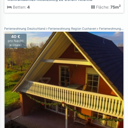
2
Betten:
4
Fläche:
75m
Ferienwohnung Deutschland
Ferienwohnung Region Cuxhaven
Ferienwohnung Otterndorf
40 €
pro Nacht
je Objekt