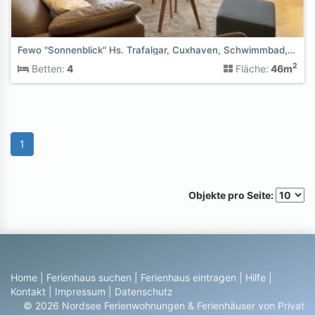
Fewo "Sonnenblick" Hs. Trafalgar, Cuxhaven, Schwimmbad,Sauna
2
Betten:
4
Fläche:
46m
1
Objekte pro Seite:
Home
|
Ferienhaus suchen
|
Ferienhaus eintragen
|
Hilfe
|
Kontakt
|
Impressum
|
Datenschutz
© 2026 Nordsee Ferienwohnungen & Ferienhäuser von Privat