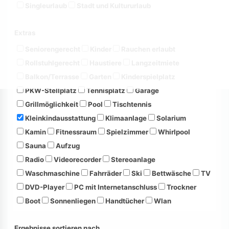
Singleurlaub
Stadt und Kultururlaub
Extras
Seniorengerecht
Kinder
Rauchen erlaubt
Rollstuhlgerecht
Haustiere
Langzeitmiete
Balkon/Terrasse
Garten
Kinderspielplatz
PKW-Stellplatz
Tennisplatz
Garage
Grillmöglichkeit
Pool
Tischtennis
Kleinkindausstattung
Klimaanlage
Solarium
Kamin
Fitnessraum
Spielzimmer
Whirlpool
Sauna
Aufzug
Radio
Videorecorder
Stereoanlage
Waschmaschine
Fahrräder
Ski
Bettwäsche
TV
DVD-Player
PC mit Internetanschluss
Trockner
Boot
Sonnenliegen
Handtücher
Wlan
Ergebnisse sortieren nach