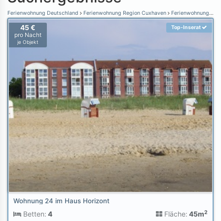
Ferienwohnung Deutschland
Ferienwohnung Region Cuxhaven
Ferienwohnung Cuxhaven-Sahlenburg
45 €
Top-Inserat
pro Nacht
je Objekt
Wohnung 24 im Haus Horizont
2
Betten:
4
Fläche:
45m