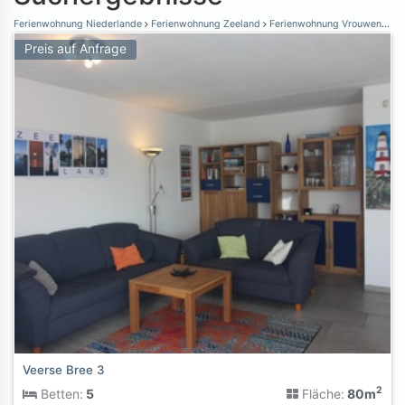
Ferienwohnung Niederlande
Ferienwohnung Zeeland
Ferienwohnung Vrouwenpolder
Preis auf Anfrage
Veerse Bree 3
2
Betten:
5
Fläche:
80m