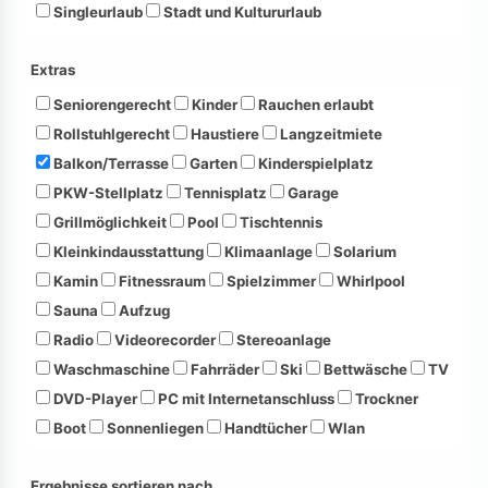
Singleurlaub
Stadt und Kultururlaub
Extras
Seniorengerecht
Kinder
Rauchen erlaubt
Rollstuhlgerecht
Haustiere
Langzeitmiete
Balkon/Terrasse
Garten
Kinderspielplatz
PKW-Stellplatz
Tennisplatz
Garage
Grillmöglichkeit
Pool
Tischtennis
Kleinkindausstattung
Klimaanlage
Solarium
Kamin
Fitnessraum
Spielzimmer
Whirlpool
Sauna
Aufzug
Radio
Videorecorder
Stereoanlage
Waschmaschine
Fahrräder
Ski
Bettwäsche
TV
DVD-Player
PC mit Internetanschluss
Trockner
Boot
Sonnenliegen
Handtücher
Wlan
Ergebnisse sortieren nach