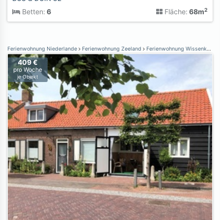
2
Betten:
6
Fläche:
68m
Ferienwohnung Niederlande
Ferienwohnung Zeeland
Ferienwohnung Wissenkerke
409 €
pro Woche
je Objekt