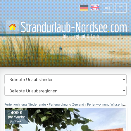
Ferienwohnung Niederlande
Ferienwohnung Zeeland
Ferienwohnung Wissenkerke
409 €
pro Woche
je Objekt