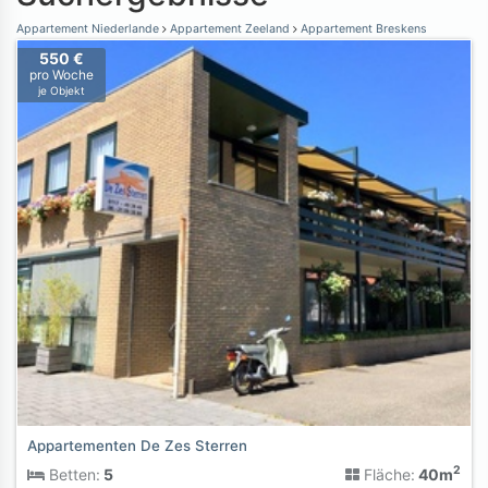
Appartement Niederlande
Appartement Zeeland
Appartement Breskens
550 €
pro Woche
je Objekt
Appartementen De Zes Sterren
2
Betten:
5
Fläche:
40m