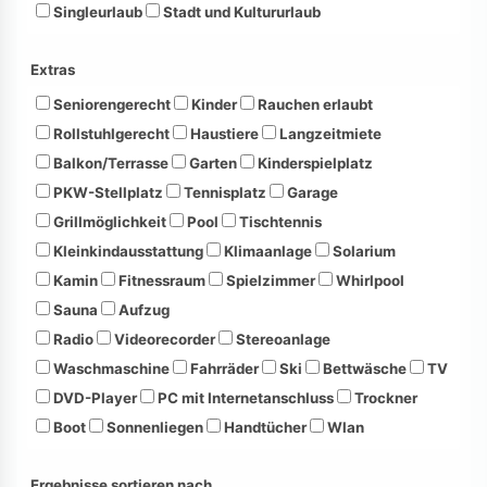
Singleurlaub
Stadt und Kultururlaub
Extras
Seniorengerecht
Kinder
Rauchen erlaubt
Rollstuhlgerecht
Haustiere
Langzeitmiete
Balkon/Terrasse
Garten
Kinderspielplatz
PKW-Stellplatz
Tennisplatz
Garage
Grillmöglichkeit
Pool
Tischtennis
Kleinkindausstattung
Klimaanlage
Solarium
Kamin
Fitnessraum
Spielzimmer
Whirlpool
Sauna
Aufzug
Radio
Videorecorder
Stereoanlage
Waschmaschine
Fahrräder
Ski
Bettwäsche
TV
DVD-Player
PC mit Internetanschluss
Trockner
Boot
Sonnenliegen
Handtücher
Wlan
Ergebnisse sortieren nach