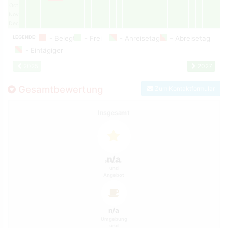
Oct
Nov
Dec
LEGENDE:
2025
2027
Gesamtbewertung
Zum Kontaktformular
Insgesamt
n/a
Service
und
Angebot
n/a
Umgebung
und