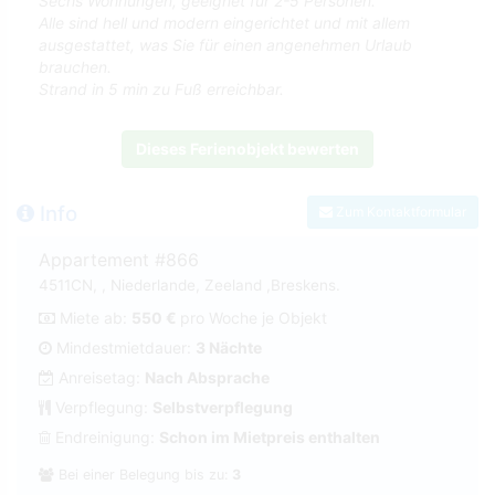
Sechs Wohnungen, geeignet für 2-5 Personen.
Alle sind hell und modern eingerichtet und mit allem
ausgestattet, was Sie für einen angenehmen Urlaub
brauchen.
Strand in 5 min zu Fuß erreichbar.
Dieses Ferienobjekt bewerten
Info
Zum Kontaktformular
Appartement #866
4511CN, , Niederlande, Zeeland ,Breskens.
Miete ab:
550 €
pro Woche je Objekt
Mindestmietdauer:
3 Nächte
Anreisetag:
Nach Absprache
Verpflegung:
Selbstverpflegung
Endreinigung:
Schon im Mietpreis enthalten
Bei einer Belegung bis zu:
3