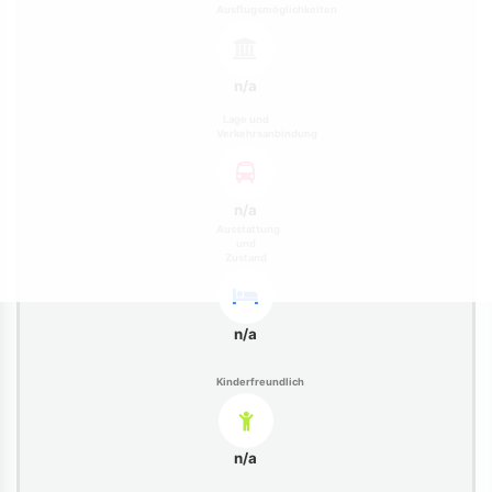
Ausflugsmöglichkeiten
n/a
Lage und
Verkehrsanbindung
n/a
Ausstattung
und
Zustand
n/a
Kinderfreundlich
n/a