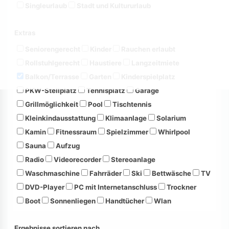
Singleurlaub
Stadt und Kultururlaub
Extras
Seniorengerecht
Kinder
Rauchen erlaubt
Rollstuhlgerecht
Haustiere
Langzeitmiete
Balkon/Terrasse
Garten
Kinderspielplatz
PKW-Stellplatz
Tennisplatz
Garage
Grillmöglichkeit
Pool
Tischtennis
Kleinkindausstattung
Klimaanlage
Solarium
Kamin
Fitnessraum
Spielzimmer
Whirlpool
Sauna
Aufzug
Radio
Videorecorder
Stereoanlage
Waschmaschine
Fahrräder
Ski
Bettwäsche
TV
DVD-Player
PC mit Internetanschluss
Trockner
Boot
Sonnenliegen
Handtücher
Wlan
Ergebnisse sortieren nach