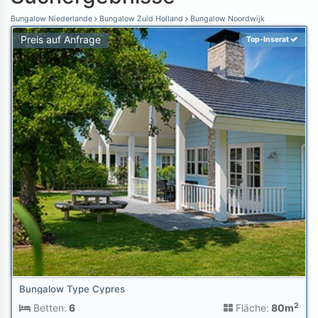
Bungalow Niederlande
Bungalow Zuid Holland
Bungalow Noordwijk
Preis auf Anfrage
Top-Inserat
Bungalow Type Cypres
2
Betten:
6
Fläche:
80m