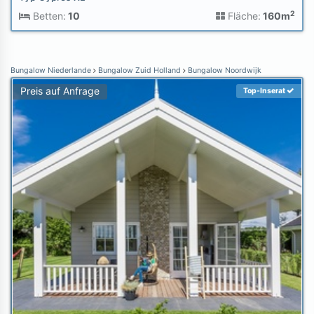
2
Betten:
10
Fläche:
160m
Bungalow Niederlande
Bungalow Zuid Holland
Bungalow Noordwijk
Preis auf Anfrage
Top-Inserat