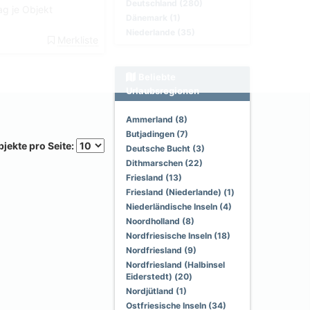
Deutschland (280)
g je Objekt
Dänemark (1)
Niederlande (35)
Merkliste
Beliebte
Urlaubsregionen
Ammerland (8)
Butjadingen (7)
jekte pro Seite:
Deutsche Bucht (3)
Dithmarschen (22)
Friesland (13)
Friesland (Niederlande) (1)
Niederländische Inseln (4)
Noordholland (8)
Nordfriesische Inseln (18)
Nordfriesland (9)
Nordfriesland (Halbinsel
Eiderstedt) (20)
Nordjütland (1)
Ostfriesische Inseln (34)