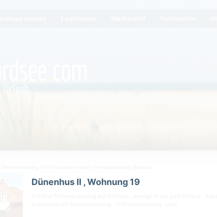
ienhaus suchen
Lastminute
Merkzettel
Hotelsuche
Hi
Ferienwohnung Ostfriesische Inseln
Ferienwohnung Baltrum
Dünenhus II , Wohnung 19
Schöne Ferienwohnung auf Baltrum , wenige m bis zum Strand . Alles
www.baltrum-ferienwohnung- hoffmann.weebly .com