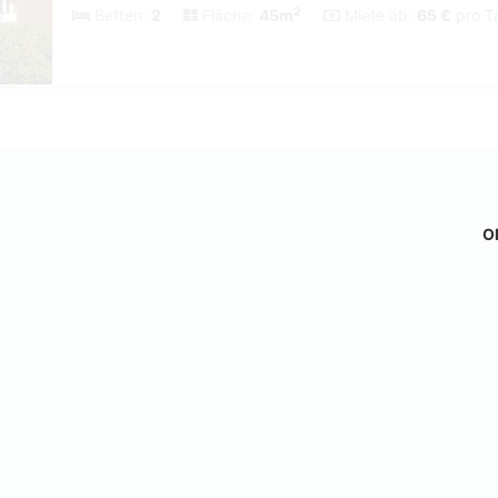
2
Betten:
2
Fläche:
45m
Miete ab:
65 €
pro Ta
Ob