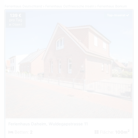
Ferienhaus Deutschland
Ferienhaus Ostfriesische Inseln
Ferienhaus Borkum
139 €
Top-Inserat
pro Tag
je Objekt
Ferienhaus Daheim, Wuldegapstrasse 11
2
Betten:
2
Fläche:
100m