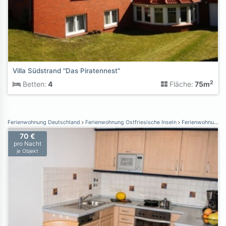
Villa Südstrand "Das Piratennest"
2
Betten:
4
Fläche:
75m
Ferienwohnung Deutschland
Ferienwohnung Ostfriesische Inseln
Ferienwohnung Borkum
70 €
pro Nacht
je Objekt