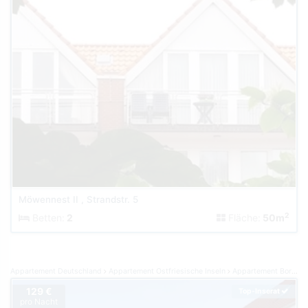
Möwennest II , Strandstr. 5
2
Betten:
2
Fläche:
50m
Appartement Deutschland
Appartement Ostfriesische Inseln
Appartement Borkum
129 €
Top-Inserat
pro Nacht