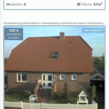
2
Betten:
4
Fläche:
57m
Ferienwohnung Deutschland
Ferienwohnung Ostfriesische Inseln
Ferienwohnung Borkum
100 €
Top-Inserat
pro Nacht
je Objekt