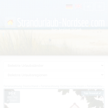
Ferienwohnung Deutschland
Ferienwohnung Ostfriesische Inseln
Ferienwohnung Borkum
95 €
Top-Inserat
pro Tag
je Objekt