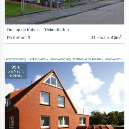
Hus up de Kabels - "Heimathafen"
2
Betten:
4
Fläche:
45m
Ferienwohnung Deutschland
Ferienwohnung Ostfriesische Inseln
Ferienwohnung Borkum
95 €
pro Nacht
je Objekt