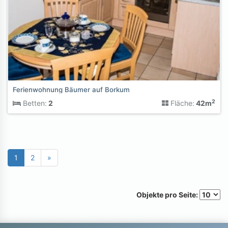
Ferienwohnung Bäumer auf Borkum
2
Betten:
2
Fläche:
42m
1
2
»
Objekte pro Seite: