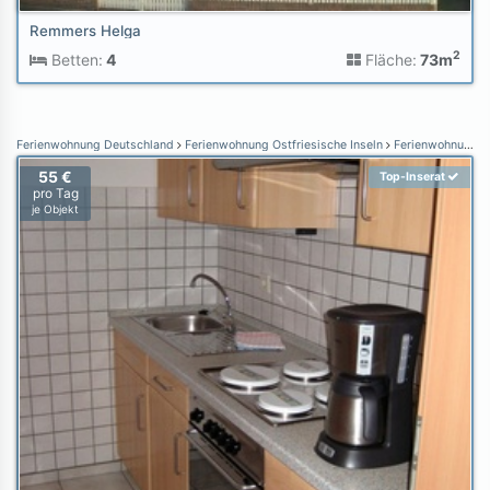
Remmers Helga
2
Betten:
4
Fläche:
73m
Ferienwohnung Deutschland
Ferienwohnung Ostfriesische Inseln
Ferienwohnung Borkum
55 €
Top-Inserat
pro Tag
je Objekt