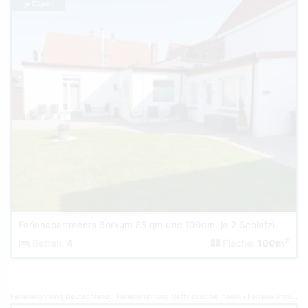
je Objekt
Ferienapartments Borkum 85 qm und 100qm. je 2 Schlafzimmern
2
Betten:
4
Fläche:
100m
Ferienwohnung Deutschland
Ferienwohnung Ostfriesische Inseln
Ferienwohnung Borkum