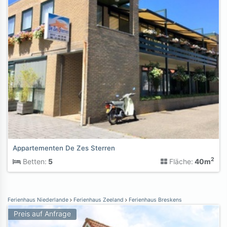
Appartementen De Zes Sterren
2
Betten:
5
Fläche:
40m
Ferienhaus Niederlande
Ferienhaus Zeeland
Ferienhaus Breskens
Preis auf Anfrage