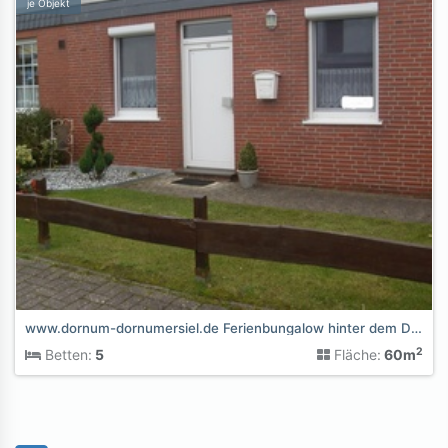
je Objekt
www.dornum-dornumersiel.de Ferienbungalow hinter dem Deich
2
Betten:
5
Fläche:
60m