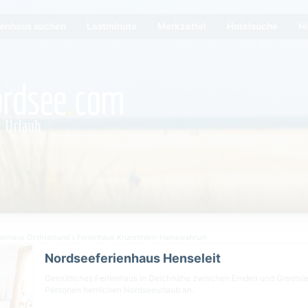
ienhaus suchen
Lastminute
Merkzettel
Hotelsuche
Hi
ienhaus Ostfriesland
Ferienhaus Krummhörn-Hamswehrum
Nordseeferienhaus Henseleit
Gemütliches Ferienhaus in Deichnähe zwischen Emden und Greetsiel b
Personen herrlichen Nordseeurlaub an.