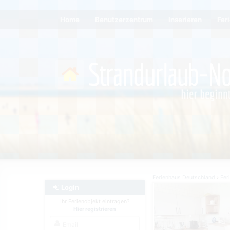
Home
Benutzerzentrum
Inserieren
Fer
Ferienhaus Deutschland
Fer
Login
Ihr Ferienobjekt eintragen?
Hier registrieren