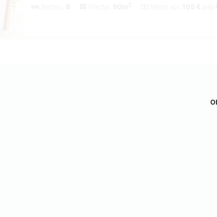
2
Betten:
6
Fläche:
90m
Miete ab:
105 €
pro 
Ob