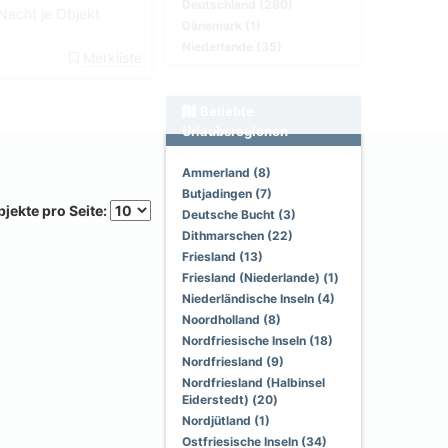
Deutschland (280)
Nacht je Objekt
Dänemark (1)
Niederlande (35)
Merkliste
Beliebte
Urlaubsregionen
Ammerland (8)
Butjadingen (7)
jekte pro Seite:
Deutsche Bucht (3)
Dithmarschen (22)
Friesland (13)
Friesland (Niederlande) (1)
Niederländische Inseln (4)
Noordholland (8)
Nordfriesische Inseln (18)
Nordfriesland (9)
Nordfriesland (Halbinsel
Eiderstedt) (20)
Nordjütland (1)
Ostfriesische Inseln (34)