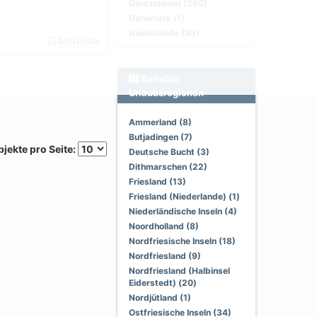
Deutschland (280)
Dänemark (1)
Niederlande (35)
Merkliste
Beliebte
Urlaubsregionen
Ammerland (8)
Butjadingen (7)
jekte pro Seite:
Deutsche Bucht (3)
Dithmarschen (22)
Friesland (13)
Friesland (Niederlande) (1)
Niederländische Inseln (4)
Noordholland (8)
Nordfriesische Inseln (18)
Nordfriesland (9)
Nordfriesland (Halbinsel
Eiderstedt) (20)
Nordjütland (1)
Ostfriesische Inseln (34)