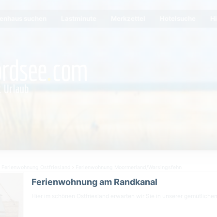
ienhaus suchen
Lastminute
Merkzettel
Hotelsuche
Hi
Ferienwohnung Ostfriesland
Ferienwohnung Moormerland/Warsingsfehn
Ferienwohnung am Randkanal
Hier im schönen Ostfriesland erwarten wir Sie in unserer gemütliche