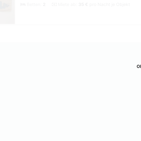
Betten:
2
Miete ab:
35 €
pro Nacht je Objekt
Ob