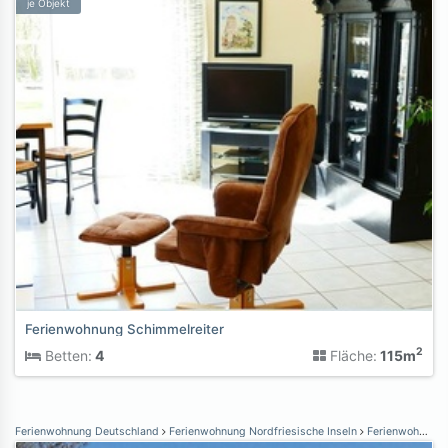
je Objekt
Ferienwohnung Schimmelreiter
2
Betten:
4
Fläche:
115m
Ferienwohnung Deutschland
Ferienwohnung Nordfriesische Inseln
Ferienwohnung Nordstrand