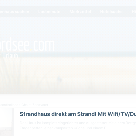
ienhaus suchen
Lastminute
Merkzettel
Hotelsuche
Hi
Noordholland
Chalet Zandvoort
Strandhaus direkt am Strand! Mit Wifi/TV/D
Das Haus ist komplett eingerichtet und ausgestattet mit einem Bettg
Etagenbetten, einer kompakten Küche und einem B…