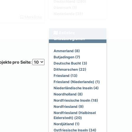
Deutschland (280)
Dänemark (1)
Niederlande (35)
Merkliste
Beliebte
Urlaubsregionen
Ammerland (8)
Butjadingen (7)
jekte pro Seite:
Deutsche Bucht (3)
Dithmarschen (22)
Friesland (13)
Friesland (Niederlande) (1)
Niederländische Inseln (4)
Noordholland (8)
Nordfriesische Inseln (18)
Nordfriesland (9)
Nordfriesland (Halbinsel
Eiderstedt) (20)
Nordjütland (1)
Ostfriesische Inseln (34)