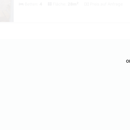
2
Betten:
4
Fläche:
28m
Preis auf Anfrage
Ob