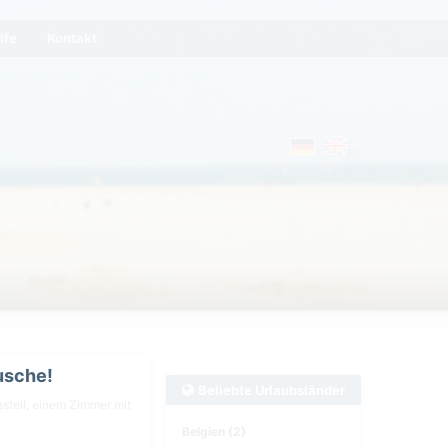
lfe
Kontakt
usche!
Beliebte Urlaubsländer
estell, einem Zimmer mit
Belgien (2)