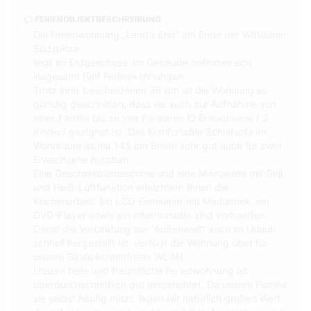
FERIENOBJEKTBESCHREIBUNG
Die Ferienwohnung „Land‘s End“ am Ende der Wittdüner
Südspitze
liegt im Erdgeschoss. Im Gebäude befinden sich
insgesamt fünf Ferienwohnungen.
Trotz ihrer bescheidenen 36 qm ist die Wohnung so
günstig geschnitten, dass sie auch zur Aufnahme von
einer Familie bis zu vier Personen (2 Erwachsene / 2
Kinder) geeignet ist. Das komfortable Schlafsofa im
Wohnraum ist mit 145 cm Breite sehr gut auch für zwei
Erwachsene nutzbar.
Eine Geschirrspülmaschine und eine Mikrowelle mit Grill
und Heiß-Luftfunktion erleichtern Ihnen die
Küchenarbeit. Ein LCD-Fernseher mit Mediathek, ein
DVD-Player sowie ein Internetradio sind vorhanden.
Damit die Verbindung zur “Außenwelt” auch im Urlaub
schnell hergestellt ist, verfügt die Wohnung über für
unsere Gäste kostenfreies WLAN.
Unsere helle und freundliche Ferienwohnung ist
überdurchschnittlich gut eingerichtet. Da unsere Familie
sie selbst häufig nutzt, legen wir natürlich großen Wert