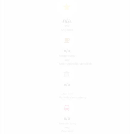
n/a
Service
und
Angebot
n/a
Umgebung
und
Ausflugsmöglichkeiten
n/a
Lage und
Verkehrsanbindung
n/a
Ausstattung
und
Zustand