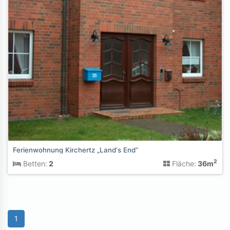
Ferienwohnung Kirchertz „Land‘s End“
2
Betten:
2
Fläche:
36m
1