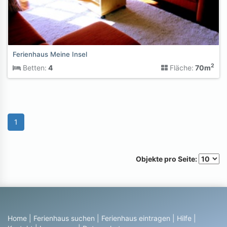
Ferienhaus Meine Insel
2
Betten:
4
Fläche:
70m
1
Objekte pro Seite:
Home
|
Ferienhaus suchen
|
Ferienhaus eintragen
|
Hilfe
|