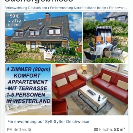
Ferienwohnung Deutschland
Ferienwohnung Nordfriesische Inseln
Ferienwohnung Sylt
59 €
pro Tag
je Objekt
Ferienwohnung auf Sylt Sylter Deichwiesen
2
Betten:
5
Fläche:
80m