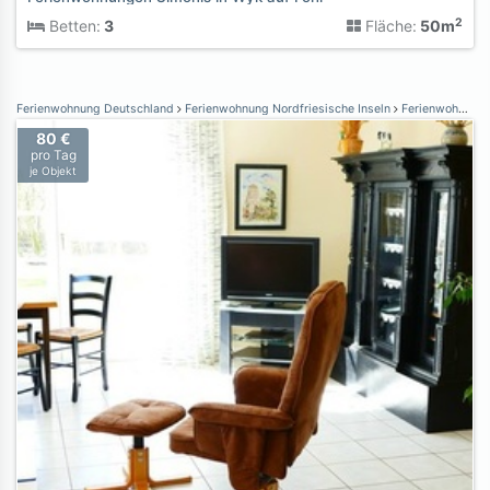
2
Betten:
3
Fläche:
50m
Ferienwohnung Deutschland
Ferienwohnung Nordfriesische Inseln
Ferienwohnung Nordstrand
80 €
pro Tag
je Objekt