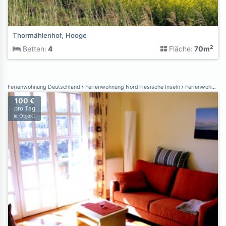
Thormählenhof, Hooge
2
Betten:
4
Fläche:
70m
Ferienwohnung Deutschland
Ferienwohnung Nordfriesische Inseln
Ferienwohnung Föhr
100 €
pro Tag
je Objekt