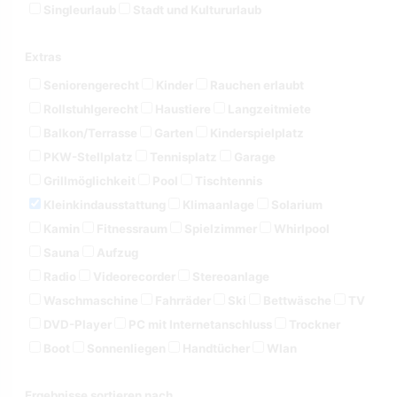
Singleurlaub
Stadt und Kultururlaub
Extras
Seniorengerecht
Kinder
Rauchen erlaubt
Rollstuhlgerecht
Haustiere
Langzeitmiete
Balkon/Terrasse
Garten
Kinderspielplatz
PKW-Stellplatz
Tennisplatz
Garage
Grillmöglichkeit
Pool
Tischtennis
Kleinkindausstattung
Klimaanlage
Solarium
Kamin
Fitnessraum
Spielzimmer
Whirlpool
Sauna
Aufzug
Radio
Videorecorder
Stereoanlage
Waschmaschine
Fahrräder
Ski
Bettwäsche
TV
DVD-Player
PC mit Internetanschluss
Trockner
Boot
Sonnenliegen
Handtücher
Wlan
Ergebnisse sortieren nach