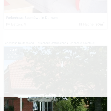
Ferienhaus Seemöwe in Dornum
2
Betten:
4
Fläche:
95m
Ferienhaus Deutschland
Ferienhaus Ostfriesland
Ferienhaus Greetsiel
70 €
pro Nacht
je Objekt