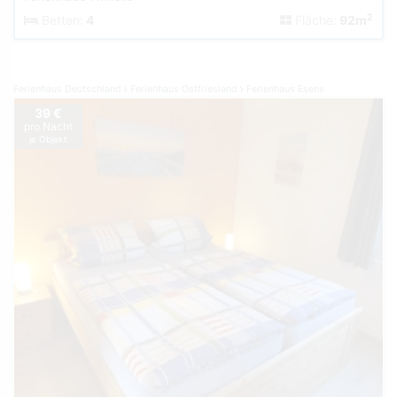
2
Betten:
4
Fläche:
92m
Ferienhaus Deutschland
Ferienhaus Ostfriesland
Ferienhaus Esens
39 €
pro Nacht
je Objekt