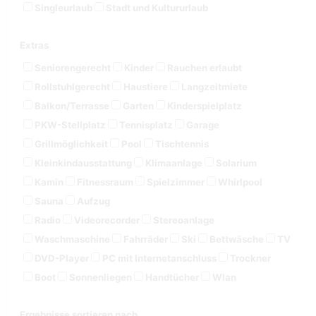
Singleurlaub
Stadt und Kultururlaub
Extras
Seniorengerecht
Kinder
Rauchen erlaubt
Rollstuhlgerecht
Haustiere
Langzeitmiete
Balkon/Terrasse
Garten
Kinderspielplatz
PKW-Stellplatz
Tennisplatz
Garage
Grillmöglichkeit
Pool
Tischtennis
Kleinkindausstattung
Klimaanlage
Solarium
Kamin
Fitnessraum
Spielzimmer
Whirlpool
Sauna
Aufzug
Radio
Videorecorder
Stereoanlage
Waschmaschine
Fahrräder
Ski
Bettwäsche
TV
DVD-Player
PC mit Internetanschluss
Trockner
Boot
Sonnenliegen
Handtücher
Wlan
Ergebnisse sortieren nach