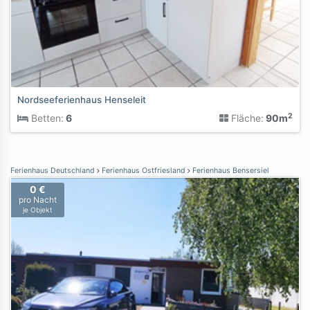
Nordseeferienhaus Henseleit
2
Betten:
6
Fläche:
90m
Ferienhaus Deutschland
Ferienhaus Ostfriesland
Ferienhaus Bensersiel
0 €
pro Nacht
je Objekt