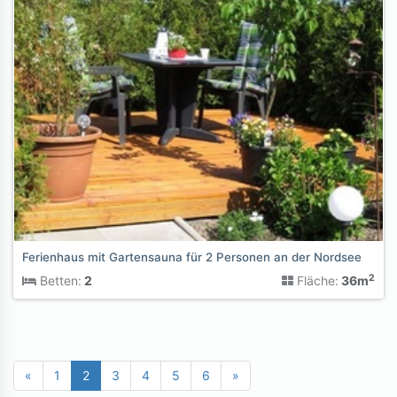
Ferienhaus mit Gartensauna für 2 Personen an der Nordsee
2
Betten:
2
Fläche:
36m
«
1
2
3
4
5
6
»