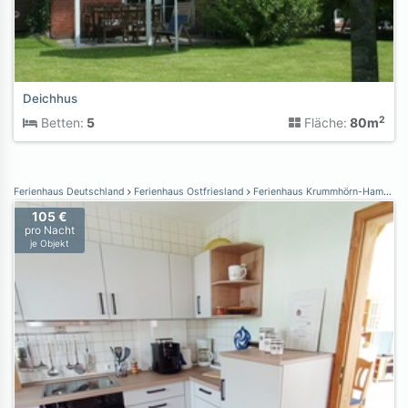
Deichhus
2
Betten:
5
Fläche:
80m
Ferienhaus Deutschland
Ferienhaus Ostfriesland
Ferienhaus Krummhörn-Hamswehrum
105 €
pro Nacht
je Objekt