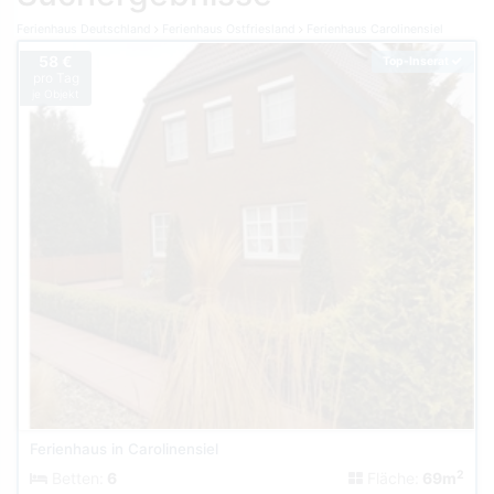
Ferienhaus Deutschland
Ferienhaus Ostfriesland
Ferienhaus Carolinensiel
58 €
Top-Inserat
pro Tag
je Objekt
Ferienhaus in Carolinensiel
2
Betten:
6
Fläche:
69m