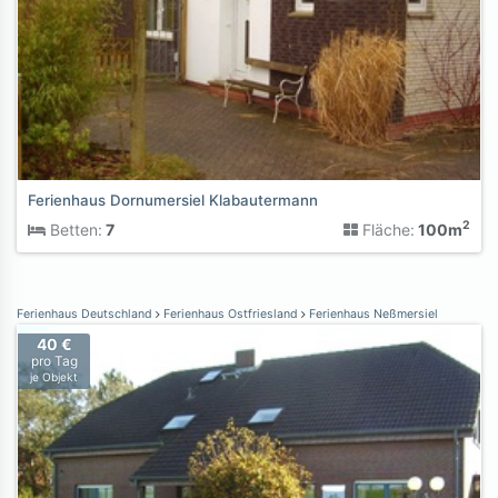
Ferienhaus Dornumersiel Klabautermann
2
Betten:
7
Fläche:
100m
Ferienhaus Deutschland
Ferienhaus Ostfriesland
Ferienhaus Neßmersiel
40 €
pro Tag
je Objekt