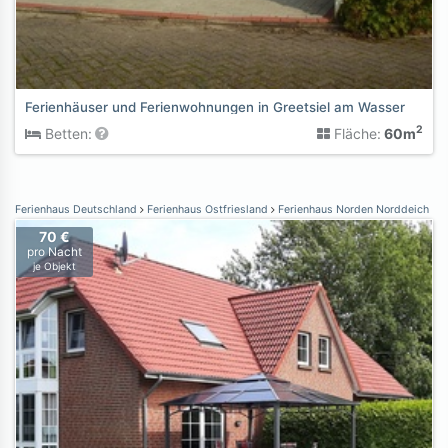
Ferienhäuser und Ferienwohnungen in Greetsiel am Wasser
2
Betten:
Fläche:
60m
Ferienhaus Deutschland
Ferienhaus Ostfriesland
Ferienhaus Norden Norddeich
70 €
pro Nacht
je Objekt