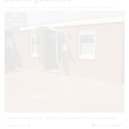
Ferienhaus Deutschland
Ferienhaus Ostfriesland
Ferienhaus Dornumersiel
39 €
pro Nacht
je Objekt
www.Dornum24.de - Komfort Bungalow mit eingezäuntem Garten
2
Betten:
5
Fläche:
55m