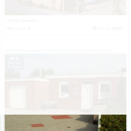
Kleiner Seestern
2
Betten:
5
Fläche:
80m
Ferienhaus Deutschland
Ferienhaus Ostfriesland
Ferienhaus Greetsiel
45 €
pro Tag
je Objekt