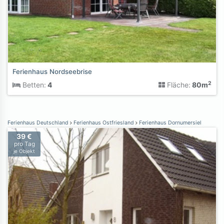
Ferienhaus Nordseebrise
2
Betten:
4
Fläche:
80m
Ferienhaus Deutschland
Ferienhaus Ostfriesland
Ferienhaus Dornumersiel
39 €
pro Tag
je Objekt