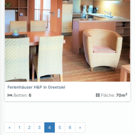
Ferienhäuser H&P in Greetsiel
2
Betten:
6
Fläche:
70m
«
1
2
3
4
5
6
»