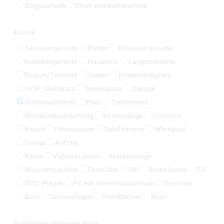
Singleurlaub
Stadt und Kultururlaub
Extras
Seniorengerecht
Kinder
Rauchen erlaubt
Rollstuhlgerecht
Haustiere
Langzeitmiete
Balkon/Terrasse
Garten
Kinderspielplatz
PKW-Stellplatz
Tennisplatz
Garage
Grillmöglichkeit
Pool
Tischtennis
Kleinkindausstattung
Klimaanlage
Solarium
Kamin
Fitnessraum
Spielzimmer
Whirlpool
Sauna
Aufzug
Radio
Videorecorder
Stereoanlage
Waschmaschine
Fahrräder
Ski
Bettwäsche
TV
DVD-Player
PC mit Internetanschluss
Trockner
Boot
Sonnenliegen
Handtücher
Wlan
Ergebnisse sortieren nach