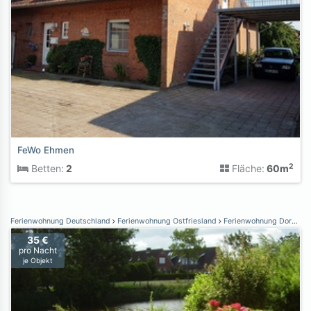
FeWo Ehmen
2
Betten:
2
Fläche:
60m
Ferienwohnung Deutschland
Ferienwohnung Ostfriesland
Ferienwohnung Dornumersiel
35 €
pro Nacht
je Objekt