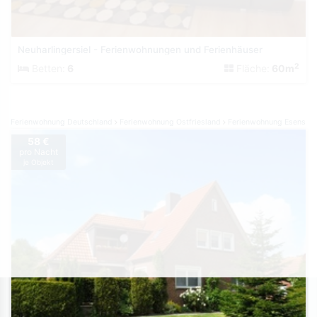
Neuharlingersiel - Ferienwohnungen und Ferienhäuser
2
Betten:
6
Fläche:
60m
Ferienwohnung Deutschland
Ferienwohnung Ostfriesland
Ferienwohnung Esens
58 €
pro Nacht
je Objekt