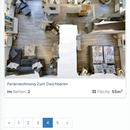
Ferienwohnung Zum Deichbären
2
Betten:
2
Fläche:
55m
«
1
2
3
4
5
»