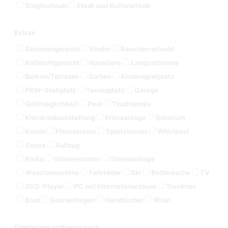
Singleurlaub
Stadt und Kultururlaub
Extras
Seniorengerecht
Kinder
Rauchen erlaubt
Rollstuhlgerecht
Haustiere
Langzeitmiete
Balkon/Terrasse
Garten
Kinderspielplatz
PKW-Stellplatz
Tennisplatz
Garage
Grillmöglichkeit
Pool
Tischtennis
Kleinkindausstattung
Klimaanlage
Solarium
Kamin
Fitnessraum
Spielzimmer
Whirlpool
Sauna
Aufzug
Radio
Videorecorder
Stereoanlage
Waschmaschine
Fahrräder
Ski
Bettwäsche
TV
DVD-Player
PC mit Internetanschluss
Trockner
Boot
Sonnenliegen
Handtücher
Wlan
Ergebnisse sortieren nach