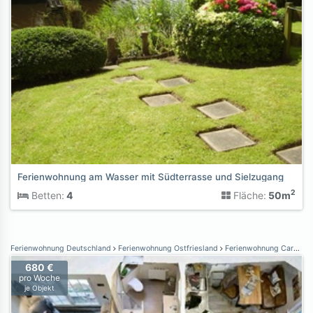
Ferienwohnung am Wasser mit Südterrasse und Sielzugang
2
Betten:
4
Fläche:
50m
Ferienwohnung Deutschland
Ferienwohnung Ostfriesland
Ferienwohnung Carolinensiel
680 €
pro Woche
je Objekt