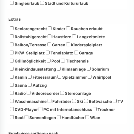
Singleurlaub
Stadt und Kultururlaub
Extras
Seniorengerecht
Kinder
Rauchen erlaubt
Rollstuhlgerecht
Haustiere
Langzeitmiete
Balkon/Terrasse
Garten
Kinderspielplatz
PKW-Stellplatz
Tennisplatz
Garage
Grillmöglichkeit
Pool
Tischtennis
Kleinkindausstattung
Klimaanlage
Solarium
Kamin
Fitnessraum
Spielzimmer
Whirlpool
Sauna
Aufzug
Radio
Videorecorder
Stereoanlage
Waschmaschine
Fahrräder
Ski
Bettwäsche
TV
DVD-Player
PC mit Internetanschluss
Trockner
Boot
Sonnenliegen
Handtücher
Wlan
Ergebnisse sortieren nach