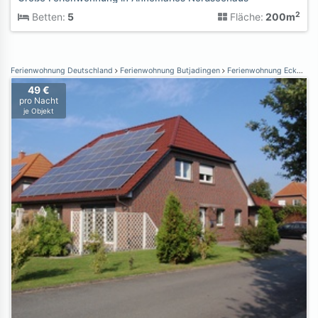
2
Betten:
5
Fläche:
200m
Ferienwohnung Deutschland
Ferienwohnung Butjadingen
Ferienwohnung Eckwarden
49 €
pro Nacht
je Objekt