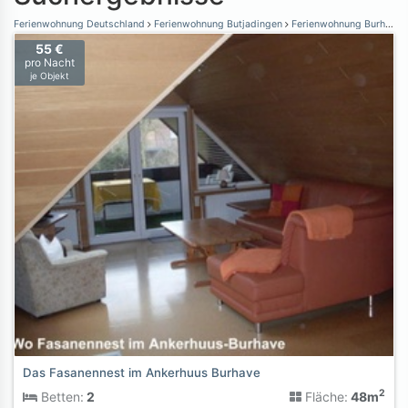
Ferienwohnung Deutschland
Ferienwohnung Butjadingen
Ferienwohnung Burhave
55 €
pro Nacht
je Objekt
Das Fasanennest im Ankerhuus Burhave
2
Betten:
2
Fläche:
48m