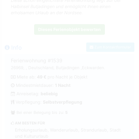
Diese schön eingerichtete Ferienwohnung liegt auf der
Halbinsel Butjadingen und ermöglicht ihnen einen
erholsamen Urlaub an der Nordsee.
Dieses Ferienobjekt bewerten
Info
Zum Kontaktformular
Ferienwohnung #1539
26969, , Deutschland, Butjadingen ,Eckwarden.
Miete ab:
49 €
pro Nacht je Objekt
Mindestmietdauer:
1 Nacht
Anreisetag:
beliebig
Verpflegung:
Selbstverpflegung
Bei einer Belegung bis zu:
5
AM BESTEN FÜR
Erholungsurlaub, Wanderurlaub, Strandurlaub, Stadt
und Kultururlaub