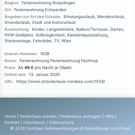
Region:
Ferienwohnung Butjadingen
Ort:
Ferienwohnung Eckwarden
Angaben zur Art des Urlaubs:
Erholungsurlaub
Wanderurlaub
Strandurlaub
Stadt und Kultururlaub
Ausstattung:
Kinder
Langzeitmiete
Balkon/Terrasse
Garten
PKW-Stellplatz
Grillmöglichkeit
Kleinkindausstattung
Stereoanlage
Fahrräder
TV
Wlan
Inserat-Nummer:
1539
Name:
Ferienwohnung Ferienwohnung Fechtrup
Preis:
Ab
49 €
pro Nacht je Objekt
Online seit:
13. Januar 2020
URL:
https://www.strandurlaub-nordsee.com/1539/
Home
|
Ferienhaus suchen
|
Ferienhaus eintragen
|
Hilfe
|
Kontakt
|
Impressum
|
Datenschutz
© 2026 Nordsee Ferienwohnungen & Ferienhäuser von Privat