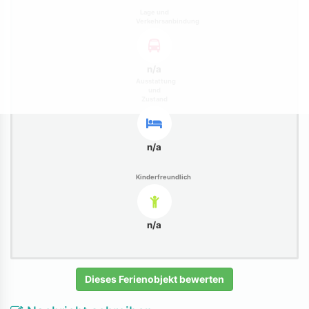
Lage und
Verkehrsanbindung
n/a
Ausstattung
und
Zustand
n/a
Kinderfreundlich
n/a
Dieses Ferienobjekt bewerten