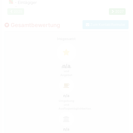
2025
2027
Gesamtbewertung
Zum Kontaktformular
Insgesamt
n/a
Service
und
Angebot
n/a
Umgebung
und
Ausflugsmöglichkeiten
n/a