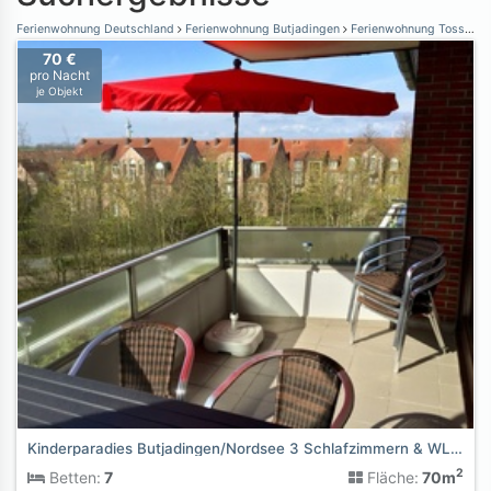
Ferienwohnung Deutschland
Ferienwohnung Butjadingen
Ferienwohnung Tossens
70 €
pro Nacht
je Objekt
Kinderparadies Butjadingen/Nordsee 3 Schlafzimmern & WLAN
2
Betten:
7
Fläche:
70m