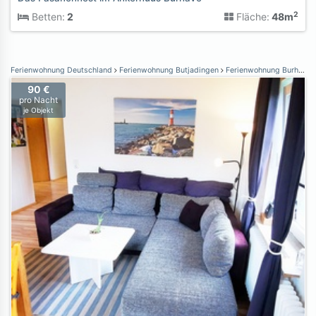
2
Betten:
2
Fläche:
48m
Ferienwohnung Deutschland
Ferienwohnung Butjadingen
Ferienwohnung Burhave
90 €
pro Nacht
je Objekt