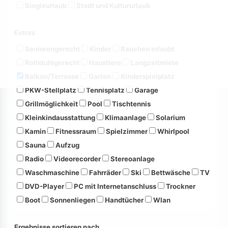
Singleurlaub
Stadt und Kultururlaub
Extras
Seniorengerecht
Kinder
Rauchen erlaubt
Rollstuhlgerecht
Haustiere
Langzeitmiete
Balkon/Terrasse
Garten
Kinderspielplatz
PKW-Stellplatz
Tennisplatz
Garage
Grillmöglichkeit
Pool
Tischtennis
Kleinkindausstattung
Klimaanlage
Solarium
Kamin
Fitnessraum
Spielzimmer
Whirlpool
Sauna
Aufzug
Radio
Videorecorder
Stereoanlage
Waschmaschine
Fahrräder
Ski
Bettwäsche
TV
DVD-Player
PC mit Internetanschluss
Trockner
Boot
Sonnenliegen
Handtücher
Wlan
Ergebnisse sortieren nach