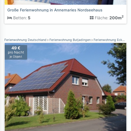
Große Ferienwohnung in Annemaries Nordseehaus
2
Betten:
5
Fläche:
200m
Ferienwohnung Deutschland
Ferienwohnung Butjadingen
Ferienwohnung Eckwarden
49 €
pro Nacht
je Objekt