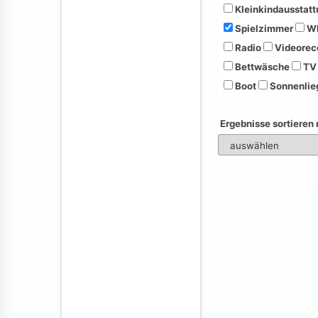
Kleinkindausstatt
Spielzimmer
Wh
Radio
Videorec
Bettwäsche
TV
Boot
Sonnenlie
Ergebnisse sortieren