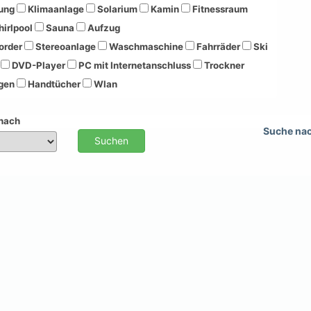
ung
Klimaanlage
Solarium
Kamin
Fitnessraum
irlpool
Sauna
Aufzug
order
Stereoanlage
Waschmaschine
Fahrräder
Ski
DVD-Player
PC mit Internetanschluss
Trockner
gen
Handtücher
Wlan
 nach
Suche na
Suchen