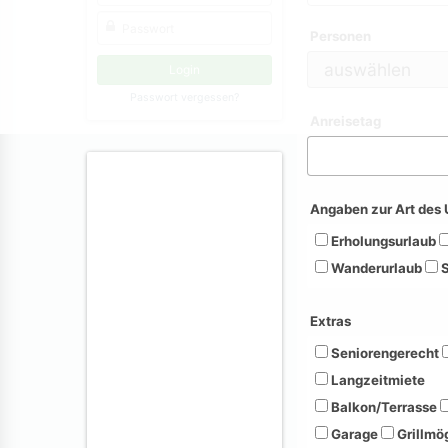
Personen
Passwort vergessen?
Anreisetag
Angaben zur Art des 
Erholungsurlaub
Wanderurlaub
S
Extras
Seniorengerecht
Langzeitmiete
Balkon/Terrasse
Garage
Grillmög