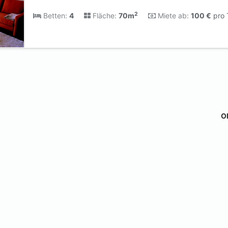
2
Betten:
4
Fläche:
70m
Miete ab:
100 €
pro 
Ob