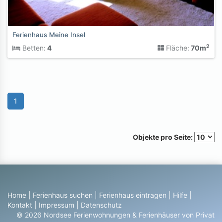
Ferienhaus Meine Insel
2
Betten:
4
Fläche:
70m
1
Objekte pro Seite:
Home
|
Ferienhaus suchen
|
Ferienhaus eintragen
|
Hilfe
|
Kontakt
|
Impressum
|
Datenschutz
© 2026 Nordsee Ferienwohnungen & Ferienhäuser von Privat