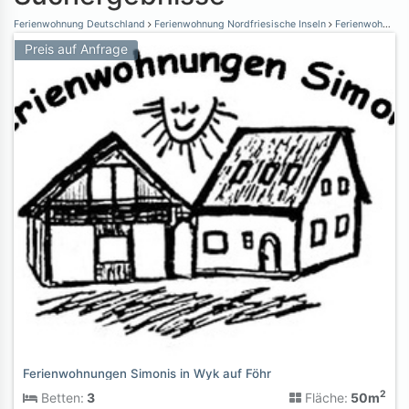
Ferienwohnung Deutschland
Ferienwohnung Nordfriesische Inseln
Ferienwohnung Föhr
Preis auf Anfrage
Ferienwohnungen Simonis in Wyk auf Föhr
2
Betten:
3
Fläche:
50m