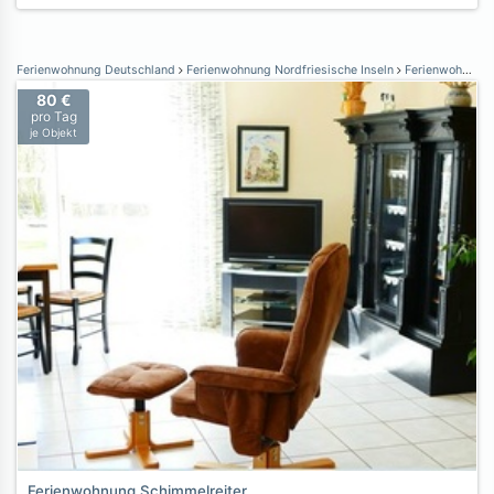
Ferienwohnung Deutschland
Ferienwohnung Nordfriesische Inseln
Ferienwohnung Nordstrand
80 €
pro Tag
je Objekt
Ferienwohnung Schimmelreiter