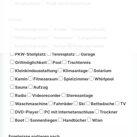
Singleurlaub
Stadt und Kultururlaub
Extras
Seniorengerecht
Kinder
Rauchen erlaubt
Rollstuhlgerecht
Haustiere
Langzeitmiete
Balkon/Terrasse
Garten
Kinderspielplatz
PKW-Stellplatz
Tennisplatz
Garage
Grillmöglichkeit
Pool
Tischtennis
Kleinkindausstattung
Klimaanlage
Solarium
Kamin
Fitnessraum
Spielzimmer
Whirlpool
Sauna
Aufzug
Radio
Videorecorder
Stereoanlage
Waschmaschine
Fahrräder
Ski
Bettwäsche
TV
DVD-Player
PC mit Internetanschluss
Trockner
Boot
Sonnenliegen
Handtücher
Wlan
Ergebnisse sortieren nach