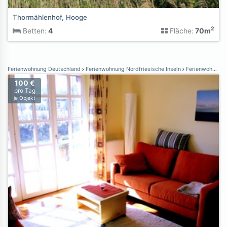
Thormählenhof, Hooge
2
Betten:
4
Fläche:
70m
Ferienwohnung Deutschland
Ferienwohnung Nordfriesische Inseln
Ferienwohnung Föhr
100 €
pro Tag
je Objekt