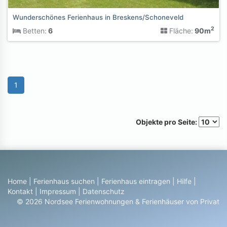
Wunderschönes Ferienhaus in Breskens/Schoneveld
2
Betten:
6
Fläche:
90m
1
Objekte pro Seite:
Home
|
Ferienhaus suchen
|
Ferienhaus eintragen
|
Hilfe
|
Kontakt
|
Impressum
|
Datenschutz
© 2026 Nordsee Ferienwohnungen & Ferienhäuser von Privat