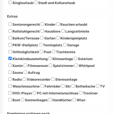
Singleurlaub
Stadt und Kultururlaub
Extras
Seniorengerecht
Kinder
Rauchen erlaubt
Rollstuhlgerecht
Haustiere
Langzeitmiete
Balkon/Terrasse
Garten
Kinderspielplatz
PKW-Stellplatz
Tennisplatz
Garage
Grillmöglichkeit
Pool
Tischtennis
Kleinkindausstattung
Klimaanlage
Solarium
Kamin
Fitnessraum
Spielzimmer
Whirlpool
Sauna
Aufzug
Radio
Videorecorder
Stereoanlage
Waschmaschine
Fahrräder
Ski
Bettwäsche
TV
DVD-Player
PC mit Internetanschluss
Trockner
Boot
Sonnenliegen
Handtücher
Wlan
Ergebnisse sortieren nach