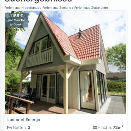
Ferienhaus Niederlande
Ferienhaus Zeeland
Ferienhaus Zoutelande
1155 €
pro Woche
je Objekt
Luctor et Emergo
2
Betten:
3
Fläche:
72m