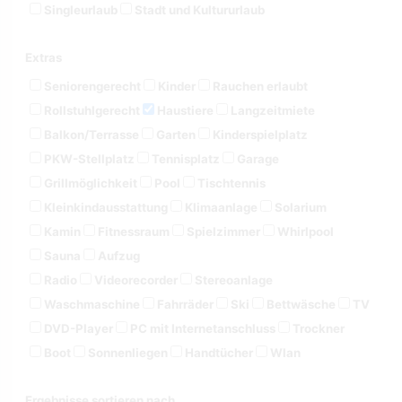
Singleurlaub
Stadt und Kultururlaub
Extras
Seniorengerecht
Kinder
Rauchen erlaubt
Rollstuhlgerecht
Haustiere
Langzeitmiete
Balkon/Terrasse
Garten
Kinderspielplatz
PKW-Stellplatz
Tennisplatz
Garage
Grillmöglichkeit
Pool
Tischtennis
Kleinkindausstattung
Klimaanlage
Solarium
Kamin
Fitnessraum
Spielzimmer
Whirlpool
Sauna
Aufzug
Radio
Videorecorder
Stereoanlage
Waschmaschine
Fahrräder
Ski
Bettwäsche
TV
DVD-Player
PC mit Internetanschluss
Trockner
Boot
Sonnenliegen
Handtücher
Wlan
Ergebnisse sortieren nach