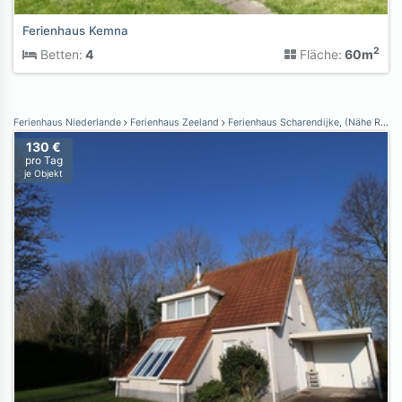
Ferienhaus Kemna
2
Betten:
4
Fläche:
60m
Ferienhaus Niederlande
Ferienhaus Zeeland
Ferienhaus Scharendijke, (Nähe Renesse)
130 €
pro Tag
je Objekt