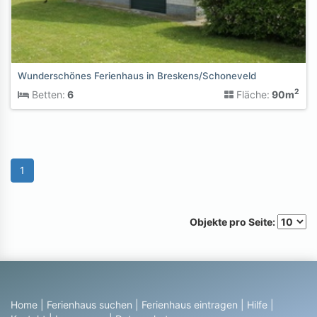
Wunderschönes Ferienhaus in Breskens/Schoneveld
2
Betten:
6
Fläche:
90m
1
Objekte pro Seite:
Home
|
Ferienhaus suchen
|
Ferienhaus eintragen
|
Hilfe
|