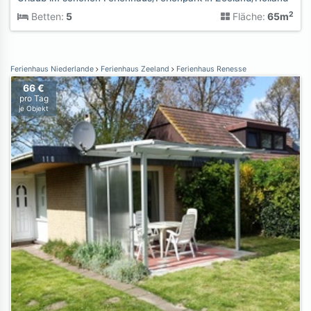
2
Betten:
5
Fläche:
65m
Ferienhaus Niederlande
Ferienhaus Zeeland
Ferienhaus Renesse
66 €
pro Tag
je Objekt