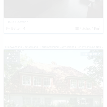
Haus Seewind
2
Betten:
4
Fläche:
48m
Ferienwohnung Deutschland
Ferienwohnung Ostfriesland
Ferienwohnung Neuharlingersiel
45 €
Top-Inserat
pro Tag
je Objekt