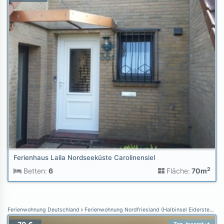
Ferienhaus Laila Nordseeküste Carolinensiel
2
Betten:
6
Fläche:
70m
Ferienwohnung Deutschland
Ferienwohnung Nordfriesland (Halbinsel Eiderstedt)
F