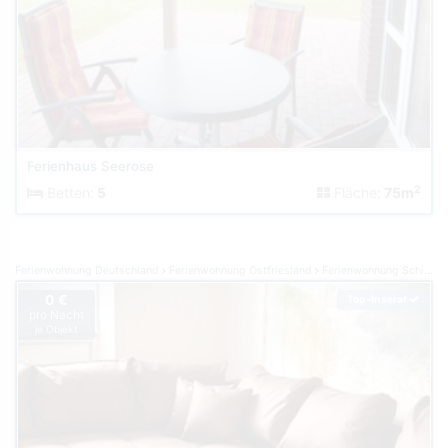
Ferienhaus Seerose
2
Betten:
5
Fläche:
75m
Ferienwohnung Deutschland
Ferienwohnung Ostfriesland
Ferienwohnung Schillig
0 €
Top-Inserat
pro Nacht
je Objekt