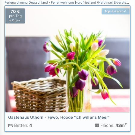
Ferienwohnung Deutschland
Ferienwohnung Nordfriesland (Halbinsel Eiderstedt)
F
70 €
Top-Inserat
pro Tag
je Objekt
Gästehaus Uthörn - Fewo. Hooge "ich will ans Meer"
2
Betten:
4
Fläche:
43m