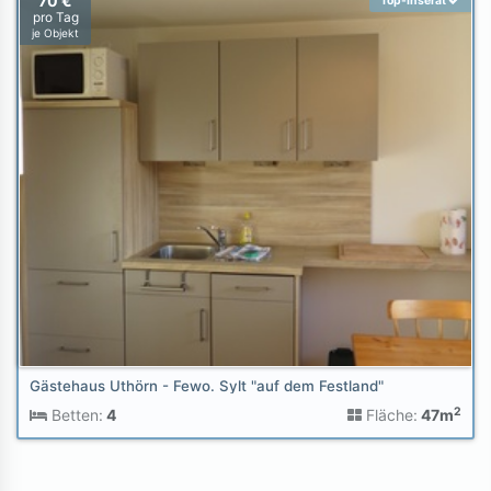
70 €
Top-Inserat
pro Tag
je Objekt
Gästehaus Uthörn - Fewo. Sylt "auf dem Festland"
2
Betten:
4
Fläche:
47m