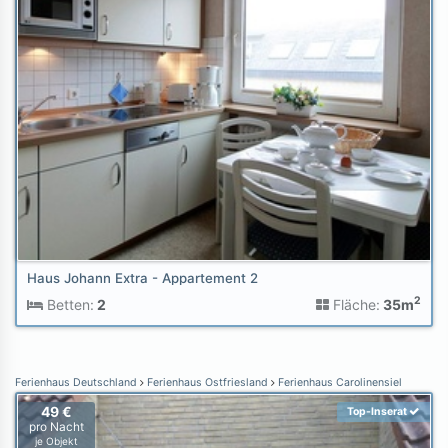
Haus Johann Extra - Appartement 2
2
Betten:
2
Fläche:
35m
Ferienhaus Deutschland
Ferienhaus Ostfriesland
Ferienhaus Carolinensiel
49 €
Top-Inserat
pro Nacht
je Objekt