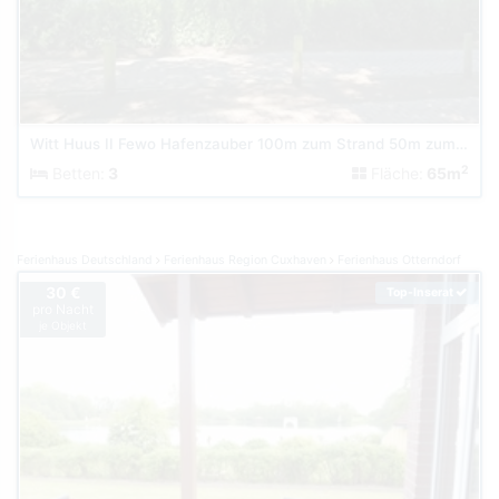
Witt Huus II Fewo Hafenzauber 100m zum Strand 50m zum Hafen
2
Betten:
3
Fläche:
65m
Ferienhaus Deutschland
Ferienhaus Region Cuxhaven
Ferienhaus Otterndorf
30 €
Top-Inserat
pro Nacht
je Objekt