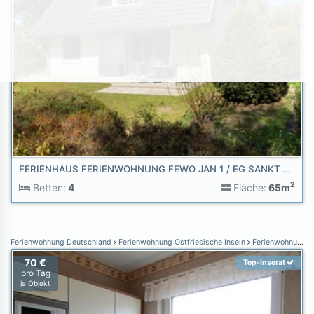
FERIENHAUS FERIENWOHNUNG FEWO JAN 1 / EG SANKT PETER-ORDING
2
Betten:
4
Fläche:
65m
Ferienwohnung Deutschland
Ferienwohnung Ostfriesische Inseln
Ferienwohnung Norderney
70 €
Top-Inserat
pro Tag
je Objekt