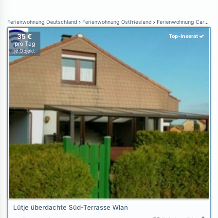
Ferienwohnung Deutschland
Ferienwohnung Ostfriesland
Ferienwohnung Carolinensiel
35 €
Top-Inserat
pro Tag
je Objekt
Lütje überdachte Süd-Terrasse Wlan