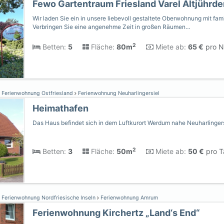
Fewo Gartentraum Friesland Varel Altjührde
Wir laden Sie ein in unsere liebevoll gestaltete Oberwohnung mit fam
Verbringen Sie eine angenehme Zeit in großen Räumen…
2
Betten:
5
Fläche:
80m
Miete ab:
65 €
pro N
Ferienwohnung Ostfriesland
Ferienwohnung Neuharlingersiel
Heimathafen
Das Haus befindet sich in dem Luftkurort Werdum nahe Neuharlingers
2
Betten:
3
Fläche:
50m
Miete ab:
50 €
pro T
Ferienwohnung Nordfriesische Inseln
Ferienwohnung Amrum
Ferienwohnung Kirchertz „Land‘s End“