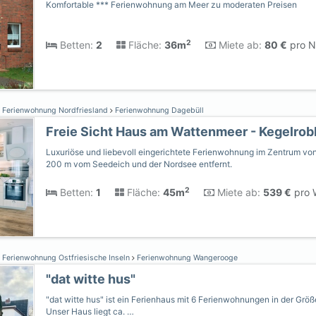
Komfortable *** Ferienwohnung am Meer zu moderaten Preisen
2
Betten:
2
Fläche:
36m
Miete ab:
80 €
pro N
Ferienwohnung Nordfriesland
Ferienwohnung Dagebüll
Freie Sicht Haus am Wattenmeer - Kegelro
Luxuriöse und liebevoll eingerichtete Ferienwohnung im Zentrum vo
200 m vom Seedeich und der Nordsee entfernt.
2
Betten:
1
Fläche:
45m
Miete ab:
539 €
pro 
Ferienwohnung Ostfriesische Inseln
Ferienwohnung Wangerooge
"dat witte hus"
"dat witte hus" ist ein Ferienhaus mit 6 Ferienwohnungen in der Grö
Unser Haus liegt ca. …