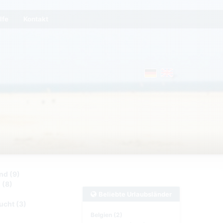
lfe
Kontakt
nd (9)
 (8)
Beliebte Urlaubsländer
ucht (3)
Belgien (2)