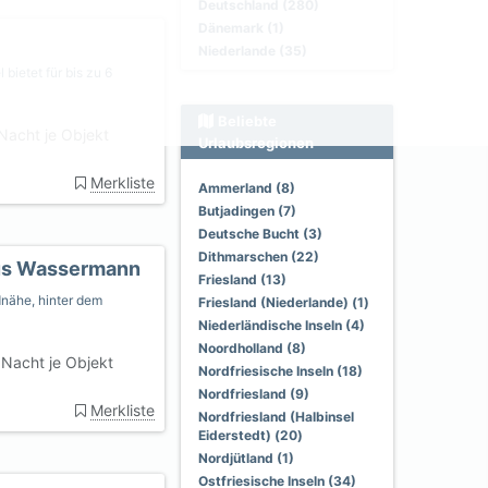
Deutschland (280)
Dänemark (1)
Niederlande (35)
ietet für bis zu 6
Beliebte
Nacht je Objekt
Urlaubsregionen
Merkliste
Ammerland (8)
Butjadingen (7)
Deutsche Bucht (3)
Dithmarschen (22)
us Wassermann
Friesland (13)
dnähe, hinter dem
Friesland (Niederlande) (1)
Niederländische Inseln (4)
Noordholland (8)
Nacht je Objekt
Nordfriesische Inseln (18)
Nordfriesland (9)
Merkliste
Nordfriesland (Halbinsel
Eiderstedt) (20)
Nordjütland (1)
Ostfriesische Inseln (34)