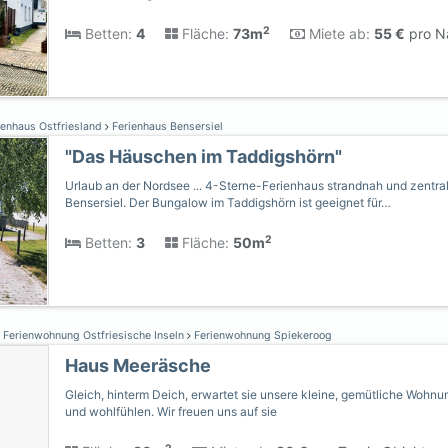
2
Betten:
4
Fläche:
73m
Miete ab:
55 €
pro Na
ienhaus Ostfriesland
Ferienhaus Bensersiel
"Das Häuschen im Taddigshörn"
Urlaub an der Nordsee ... 4-Sterne-Ferienhaus strandnah und zentra
Bensersiel. Der Bungalow im Taddigshörn ist geeignet für…
2
Betten:
3
Fläche:
50m
Ferienwohnung Ostfriesische Inseln
Ferienwohnung Spiekeroog
Haus Meeräsche
Gleich, hinterm Deich, erwartet sie unsere kleine, gemütliche Wohn
und wohlfühlen. Wir freuen uns auf sie