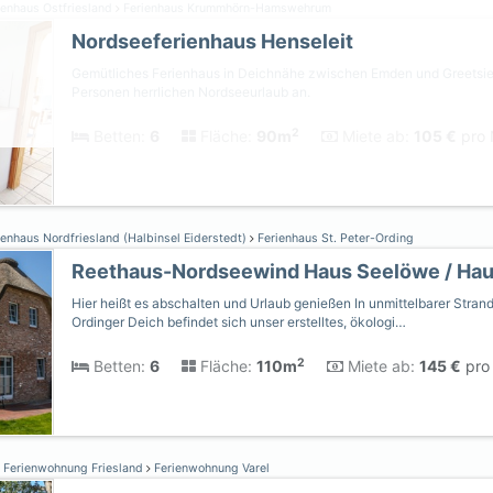
ienhaus Ostfriesland
Ferienhaus Krummhörn-Hamswehrum
Nordseeferienhaus Henseleit
Gemütliches Ferienhaus in Deichnähe zwischen Emden und Greetsiel b
Personen herrlichen Nordseeurlaub an.
2
Betten:
6
Fläche:
90m
Miete ab:
105 €
pro 
enhaus Nordfriesland (Halbinsel Eiderstedt)
Ferienhaus St. Peter-Ording
Reethaus-Nordseewind Haus Seelöwe / Ha
Hier heißt es abschalten und Urlaub genießen In unmittelbarer Stran
Ordinger Deich befindet sich unser erstelltes, ökologi…
2
Betten:
6
Fläche:
110m
Miete ab:
145 €
pro 
Ferienwohnung Friesland
Ferienwohnung Varel