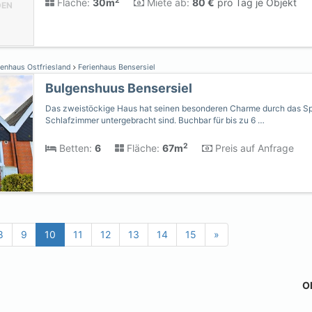
2
Fläche:
30m
Miete ab:
80 €
pro Tag je Objekt
DEN
ienhaus Ostfriesland
Ferienhaus Bensersiel
Bulgenshuus Bensersiel
Das zweistöckige Haus hat seinen besonderen Charme durch das Sp
Schlafzimmer untergebracht sind. Buchbar für bis zu 6 …
2
Betten:
6
Fläche:
67m
Preis auf Anfrage
8
9
10
11
12
13
14
15
»
Ob