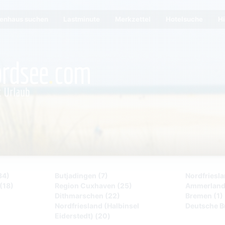
ienhaus suchen
Lastminute
Merkzettel
Hotelsuche
Hi
34)
Butjadingen (7)
Nordfriesla
(18)
Region Cuxhaven (25)
Ammerland
Dithmarschen (22)
Bremen (1)
Nordfriesland (Halbinsel
Deutsche B
Eiderstedt) (20)