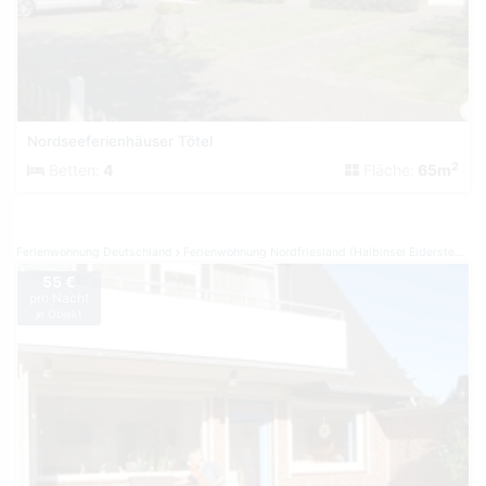
Nordseeferienhäuser Tötel
2
Betten:
4
Fläche:
65m
Ferienwohnung Deutschland
Ferienwohnung Nordfriesland (Halbinsel Eiderstedt)
F
55 €
pro Nacht
je Objekt