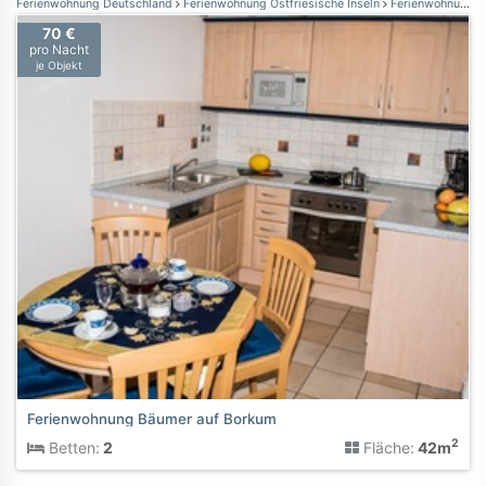
Ferienwohnung Deutschland
Ferienwohnung Ostfriesische Inseln
Ferienwohnung Borkum
70 €
pro Nacht
je Objekt
Ferienwohnung Bäumer auf Borkum
2
Betten:
2
Fläche:
42m