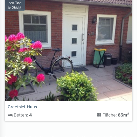
pro Tag
je Objekt
Greetsiel-Huus
2
Betten:
4
Fläche:
65m