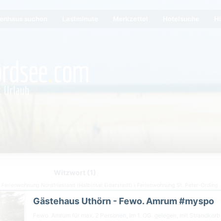
ienhaus suchen
Lastminute
Merkzettel
Hotelsuche
Hi
Witzwort (1)
Ferienwohnung Nordfriesland (Halbinsel Eiderstedt)
Ferienwohnung St. Peter-Ording
Gästehaus Uthörn - Fewo. Amrum #myspo
Fewo. Amrum für max. 2 Personen, im 1. OG. gelegen, mit Strandkor