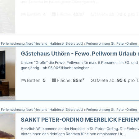
und Terrasse im hauseigenen Dünengarten …
2
Betten:
4
Fläche:
42m
Miete ab:
70 €
pro T
Ferienwohnung Nordfriesland (Halbinsel Eiderstedt)
Ferienwohnung St. Peter-Ording
Unsere "Große" die Fewo. Pellworm für max. 5 Personen, im EG. und 
ganzjährig - ab 95,00€/Nacht belegbar. …
2
Betten:
5
Fläche:
85m
Miete ab:
95 €
pro T
Ferienwohnung Nordfriesland (Halbinsel Eiderstedt)
Ferienwohnung St. Peter-Ording
Herzlich Willkommen an der Nordsee in St. Peter-Ording. Die Fer
bietet Ihnen den richtigen Rahmen für einen erholsamen Ur…