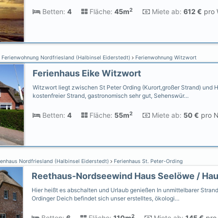
2
Betten:
4
Fläche:
45m
Miete ab:
612 €
pro 
Ferienwohnung Nordfriesland (Halbinsel Eiderstedt)
Ferienwohnung Witzwort
Ferienhaus Eike Witzwort
Witzwort liegt zwischen St Peter Ording (Kurort,großer Strand) und
kostenfreier Strand, gastronomisch sehr gut, Sehenswür…
2
Betten:
4
Fläche:
55m
Miete ab:
50 €
pro N
enhaus Nordfriesland (Halbinsel Eiderstedt)
Ferienhaus St. Peter-Ording
Reethaus-Nordseewind Haus Seelöwe / Ha
Hier heißt es abschalten und Urlaub genießen In unmittelbarer Stran
Ordinger Deich befindet sich unser erstelltes, ökologi…
2
Betten:
6
Fläche:
110m
Miete ab:
145 €
pro 