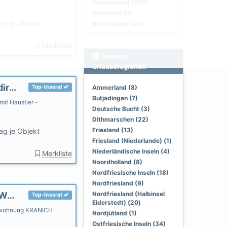
Deutschland (280)
Dänemark (1)
ag je Objekt
Niederlande (35)
Merkliste
Beliebte
Urlaubsregionen
Gästehaus Uthörn - Fewo. Pellworm Urlaub direkt am Meer
Top-Inserat
Ammerland (8)
Butjadingen (7)
mit Haustier -
Deutsche Bucht (3)
Dithmarschen (22)
Friesland (13)
ag je Objekt
Friesland (Niederlande) (1)
Niederländische Inseln (4)
Merkliste
Noordholland (8)
Nordfriesische Inseln (18)
Nordfriesland (9)
SANKT PETER-ORDING MEERBLICK FERIENWOHNUNG KRANICH AM STRAND
Nordfriesland (Halbinsel
Top-Inserat
Eiderstedt) (20)
ienwohnung KRANICH
Nordjütland (1)
Ostfriesische Inseln (34)