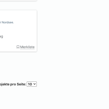
r Nordsee.
ag
Merkliste
jekte pro Seite: