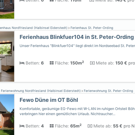
enhaus Nordfriesland (Halbinsel Eiderstedt)
Ferienhaus St. Peter-Ording
Ferienhaus Blinkfuer104 in St. Peter-Ording
Unser Ferienhaus "Blinkfuer104" liegt direkt im Nordseebad St. Peter
2
Betten:
6
Fläche:
150m
Miete ab:
150 €
pro
Ferienwohnung Nordfriesland (Halbinsel Eiderstedt)
Ferienwohnung St. Peter-Ording
Fewo Düne im OT Böhl
Komfortable, geräumige EG-Fewo mit W-LAN im ruhigen Ortsteil Böhl
verbringen hier einen gemütlichen Urlaub. Nichtraucher…
2
Betten:
4
Fläche:
65m
Miete ab:
55 €
pro Na