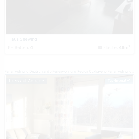
Haus Seewind
2
Betten:
4
Fläche:
48m
Ferienwohnung Deutschland
Ferienwohnung Region Cuxhaven
Ferienwohnung Cuxhaven
Preis auf Anfrage
Top-Inserat