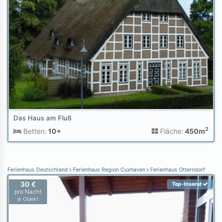
Das Haus am Fluß
2
Betten:
10+
Fläche:
450m
Ferienhaus Deutschland
Ferienhaus Region Cuxhaven
Ferienhaus Otterndorf
30 €
Top-Inserat
pro Nacht
je Objekt