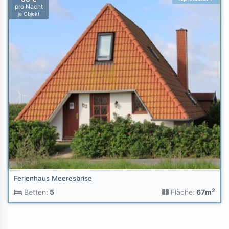
pro Nacht
je Objekt
Ferienhaus Meeresbrise
2
Betten:
5
Fläche:
67m