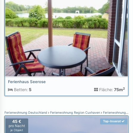
Ferienhaus Seerose
2
Betten:
5
Fläche:
75m
Ferienwohnung Deutschland
Ferienwohnung Region Cuxhaven
Ferienwohnung Cuxhaven-Sahlenburg
45 €
Top-Inserat
pro Nacht
je Objekt