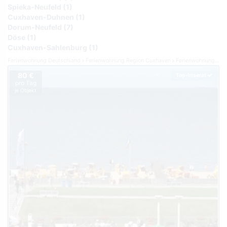
Spieka-Neufeld (1)
Cuxhaven-Duhnen (1)
Dorum-Neufeld (7)
Döse (1)
Cuxhaven-Sahlenburg (1)
Ferienwohnung Deutschland
Ferienwohnung Region Cuxhaven
Ferienwohnung Cuxhaven
80 €
Top-Inserat
pro Tag
je Objekt