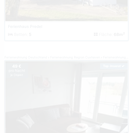
Ferienhaus Predel
2
Betten:
5
Fläche:
68m
Ferienwohnung Deutschland
Ferienwohnung Region Cuxhaven
Ferienwohnung Cuxhaven
49 €
Top-Inserat
pro Nacht
je Objekt