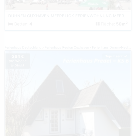
DUHNEN CUXHAVEN MEERBLICK FERIENWOHNUNG MEERKIEKER AM STRAND
2
Betten:
4
Fläche:
50m
Ferienhaus Deutschland
Ferienhaus Region Cuxhaven
Ferienhaus Dorum-Neufeld
364 €
Top-Inserat
pro Woche
je Objekt