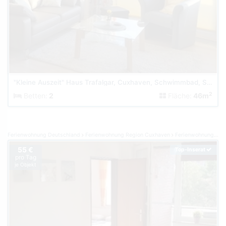
"Kleine Auszeit" Haus Trafalgar, Cuxhaven, Schwimmbad, Sauna
2
Betten:
2
Fläche:
46m
Ferienwohnung Deutschland
Ferienwohnung Region Cuxhaven
Ferienwohnung Döse
55 €
Top-Inserat
pro Tag
je Objekt