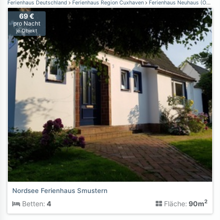
Ferienhaus Deutschland
Ferienhaus Region Cuxhaven
Ferienhaus Neuhaus (Oste)
69 €
pro Nacht
je Objekt
Nordsee Ferienhaus Smustern
2
Betten:
4
Fläche:
90m