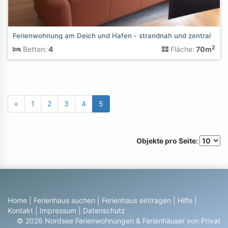
Ferienwohnung am Deich und Hafen - strandnah und zentral
2
Betten:
4
Fläche:
70m
«
1
2
3
4
5
Objekte pro Seite:
Home
|
Ferienhaus suchen
|
Ferienhaus eintragen
|
Hilfe
|
Kontakt
|
Impressum
|
Datenschutz
© 2026 Nordsee Ferienwohnungen & Ferienhäuser von Privat