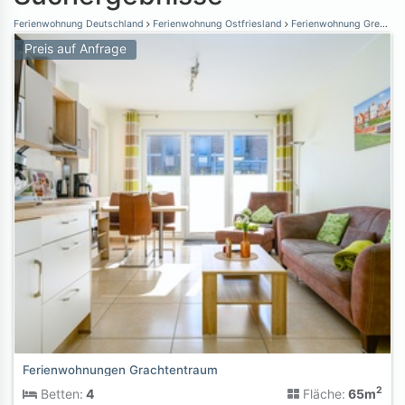
Ferienwohnung Deutschland
Ferienwohnung Ostfriesland
Ferienwohnung Greetsiel
Preis auf Anfrage
Ferienwohnungen Grachtentraum
2
Betten:
4
Fläche:
65m