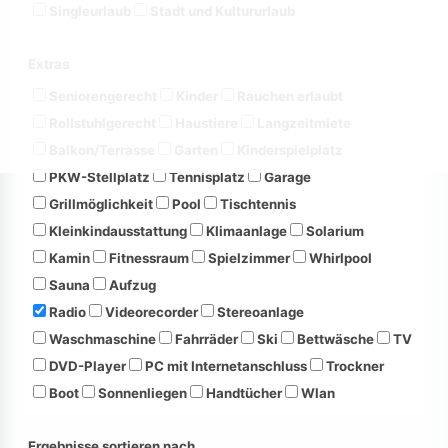
Singleurlaub
Stadt und Kultururlaub
Extras
Seniorengerecht
Kinder
Rauchen erlaubt
Rollstuhlgerecht
Haustiere
Langzeitmiete
Balkon/Terrasse
Garten
Kinderspielplatz
PKW-Stellplatz
Tennisplatz
Garage
Grillmöglichkeit
Pool
Tischtennis
Kleinkindausstattung
Klimaanlage
Solarium
Kamin
Fitnessraum
Spielzimmer
Whirlpool
Sauna
Aufzug
Radio
Videorecorder
Stereoanlage
Waschmaschine
Fahrräder
Ski
Bettwäsche
TV
DVD-Player
PC mit Internetanschluss
Trockner
Boot
Sonnenliegen
Handtücher
Wlan
Ergebnisse sortieren nach