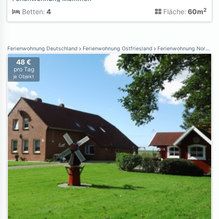
2
Betten:
4
Fläche:
60m
Ferienwohnung Deutschland
Ferienwohnung Ostfriesland
Ferienwohnung Norden Norddeich
48 €
pro Tag
je Objekt