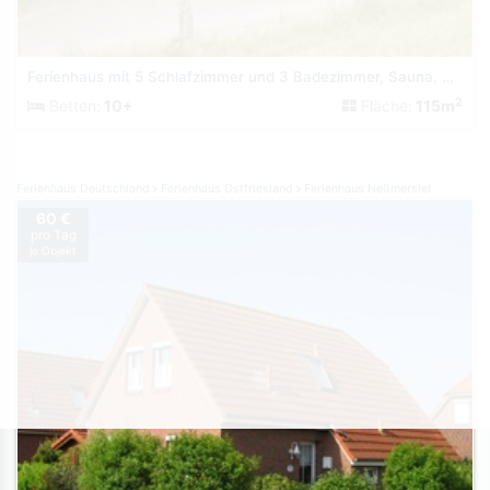
Ferienhaus mit 5 Schlafzimmer und 3 Badezimmer, Sauna, Hund
2
Betten:
10+
Fläche:
115m
Ferienhaus Deutschland
Ferienhaus Ostfriesland
Ferienhaus Neßmersiel
60 €
pro Tag
je Objekt