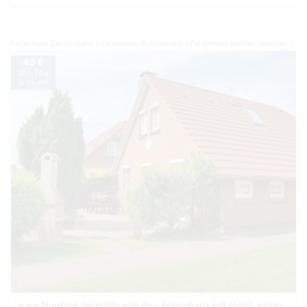
Ferienhaus Deutschland
Ferienhaus Ostfriesland
Ferienhaus Norden Norddeich
49 €
pro Tag
je Objekt
www.Nordsee-Hundefewos.de - Ferienhaus mit Hund, eingezäunt