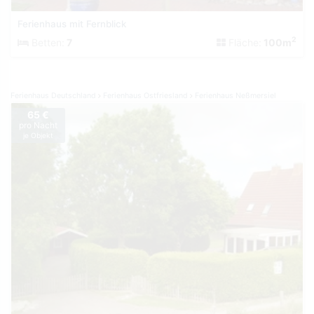
Ferienhaus mit Fernblick
2
Betten:
7
Fläche:
100m
Ferienhaus Deutschland
Ferienhaus Ostfriesland
Ferienhaus Neßmersiel
65 €
pro Nacht
je Objekt