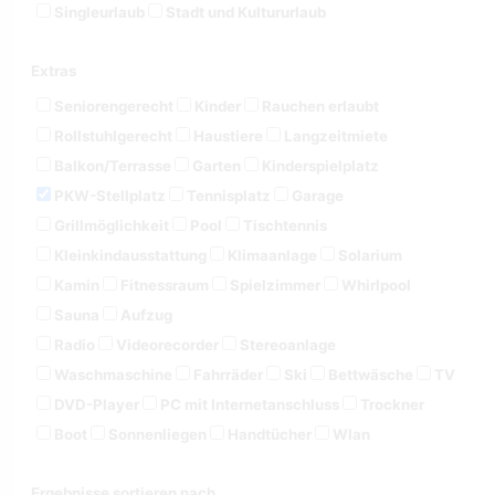
Singleurlaub
Stadt und Kultururlaub
Extras
Seniorengerecht
Kinder
Rauchen erlaubt
Rollstuhlgerecht
Haustiere
Langzeitmiete
Balkon/Terrasse
Garten
Kinderspielplatz
PKW-Stellplatz
Tennisplatz
Garage
Grillmöglichkeit
Pool
Tischtennis
Kleinkindausstattung
Klimaanlage
Solarium
Kamin
Fitnessraum
Spielzimmer
Whirlpool
Sauna
Aufzug
Radio
Videorecorder
Stereoanlage
Waschmaschine
Fahrräder
Ski
Bettwäsche
TV
DVD-Player
PC mit Internetanschluss
Trockner
Boot
Sonnenliegen
Handtücher
Wlan
Ergebnisse sortieren nach