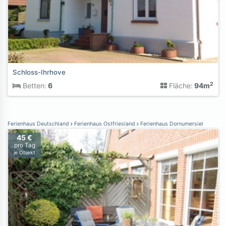
Schloss-Ihrhove
2
Betten:
6
Fläche:
94m
Ferienhaus Deutschland
Ferienhaus Ostfriesland
Ferienhaus Dornumersiel
45 €
pro Tag
je Objekt