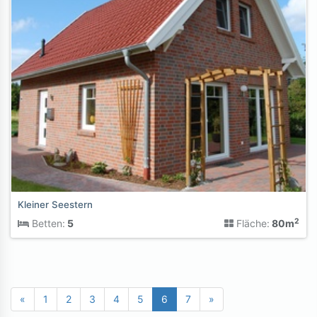
Kleiner Seestern
2
Betten:
5
Fläche:
80m
«
1
2
3
4
5
6
7
»