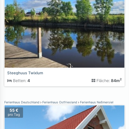
Steeghuus Twixlum
2
Betten:
4
Fläche:
84m
Ferienhaus Deutschland
Ferienhaus Ostfriesland
Ferienhaus Neßmersiel
55 €
pro Tag