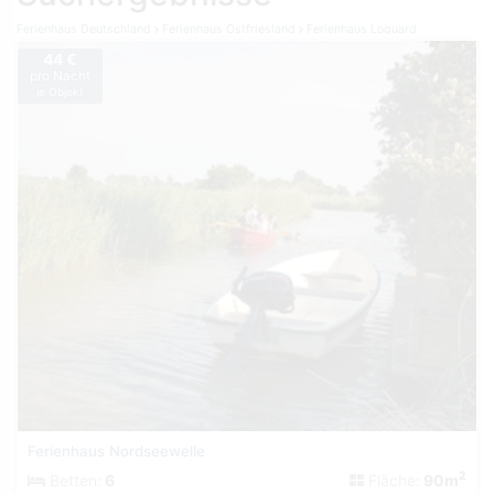
Ferienhaus Deutschland
Ferienhaus Ostfriesland
Ferienhaus Loquard
44 €
pro Nacht
je Objekt
Ferienhaus Nordseewelle
2
Betten:
6
Fläche:
90m