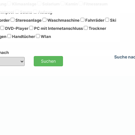
ung
Klimaanlage
Solarium
Kamin
Fitnessraum
irlpool
Sauna
Aufzug
order
Stereoanlage
Waschmaschine
Fahrräder
Ski
DVD-Player
PC mit Internetanschluss
Trockner
gen
Handtücher
Wlan
 nach
Suche na
Suchen