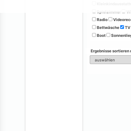
Kleinkindausstatt
Spielzimmer
Wh
Radio
Videorec
Bettwäsche
TV
Boot
Sonnenlie
Ergebnisse sortieren