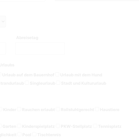
Abreisetag
Urlaubs
Urlaub auf dem Bauernhof
Urlaub mit dem Hund
trandurlaub
Singleurlaub
Stadt und Kultururlaub
Kinder
Rauchen erlaubt
Rollstuhlgerecht
Haustiere
Garten
Kinderspielplatz
PKW-Stellplatz
Tennisplatz
lichkeit
Pool
Tischtennis