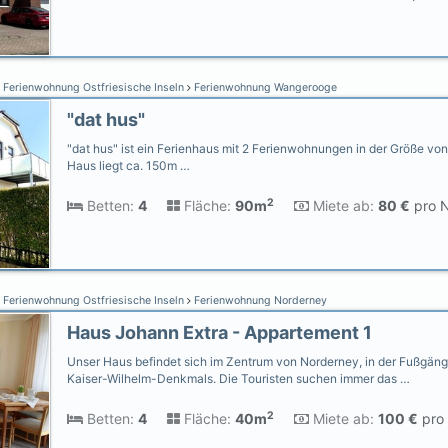
Ferienwohnung Ostfriesische Inseln
Ferienwohnung Wangerooge
"dat hus"
"dat hus" ist ein Ferienhaus mit 2 Ferienwohnungen in der Größe vo
Haus liegt ca. 150m …
2
Betten:
4
Fläche:
90m
Miete ab:
80 €
pro N
Ferienwohnung Ostfriesische Inseln
Ferienwohnung Norderney
Haus Johann Extra - Appartement 1
Unser Haus befindet sich im Zentrum von Norderney, in der Fußgän
Kaiser-Wilhelm-Denkmals. Die Touristen suchen immer das …
2
Betten:
4
Fläche:
40m
Miete ab:
100 €
pro 