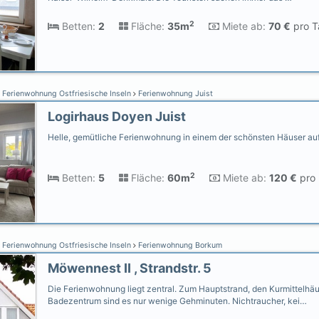
2
Betten:
2
Fläche:
35m
Miete ab:
70 €
pro T
Ferienwohnung Ostfriesische Inseln
Ferienwohnung Juist
Logirhaus Doyen Juist
Helle, gemütliche Ferienwohnung in einem der schönsten Häuser auf
2
Betten:
5
Fläche:
60m
Miete ab:
120 €
pro 
Ferienwohnung Ostfriesische Inseln
Ferienwohnung Borkum
Möwennest II , Strandstr. 5
Die Ferienwohnung liegt zentral. Zum Hauptstrand, den Kurmittelhä
Badezentrum sind es nur wenige Gehminuten. Nichtraucher, kei…