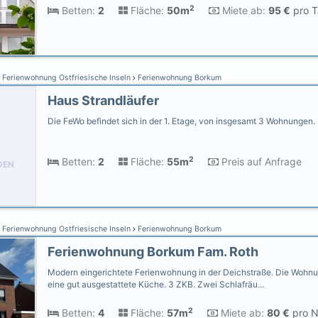
2
Betten:
2
Fläche:
50m
Miete ab:
95 €
pro T
Ferienwohnung Ostfriesische Inseln
Ferienwohnung Borkum
Haus Strandläufer
Die FeWo befindet sich in der 1. Etage, von insgesamt 3 Wohnungen.
2
Betten:
2
Fläche:
55m
Preis auf Anfrage
DEN
Ferienwohnung Ostfriesische Inseln
Ferienwohnung Borkum
Ferienwohnung Borkum Fam. Roth
Modern eingerichtete Ferienwohnung in der Deichstraße. Die Wohnu
eine gut ausgestattete Küche. 3 ZKB. Zwei Schlafräu…
2
Betten:
4
Fläche:
57m
Miete ab:
80 €
pro N