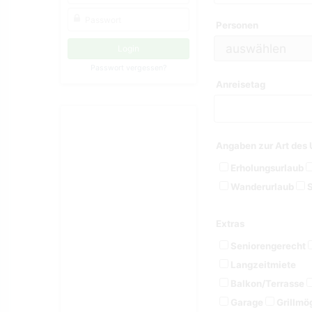
Personen
Passwort vergessen?
Anreisetag
Angaben zur Art des 
Erholungsurlaub
Wanderurlaub
S
Extras
Seniorengerecht
Langzeitmiete
Balkon/Terrasse
Garage
Grillmög