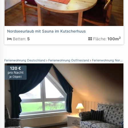
Nordseeurlaub mit Sauna im Kutscherhuus
2
Betten:
5
Fläche:
100m
Ferienwohnung Deutschland
Ferienwohnung Ostfriesland
Ferienwohnung Norden Norddeich
120 €
pro Nacht
je Objekt