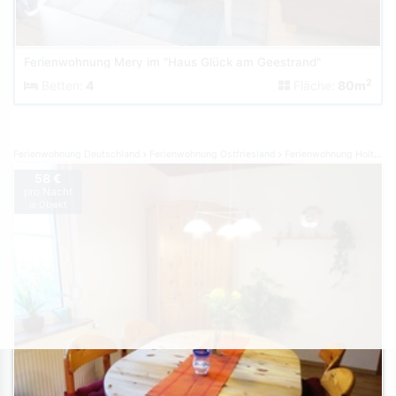
Ferienwohnung Mery im "Haus Glück am Geestrand"
2
Betten:
4
Fläche:
80m
Ferienwohnung Deutschland
Ferienwohnung Ostfriesland
Ferienwohnung Holtgast
58 €
pro Nacht
je Objekt