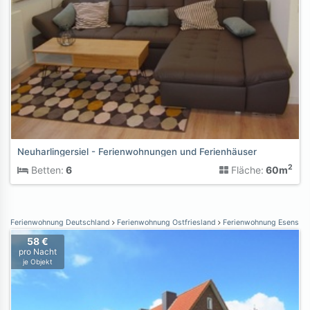
Neuharlingersiel - Ferienwohnungen und Ferienhäuser
2
Betten:
6
Fläche:
60m
Ferienwohnung Deutschland
Ferienwohnung Ostfriesland
Ferienwohnung Esens
58 €
pro Nacht
je Objekt