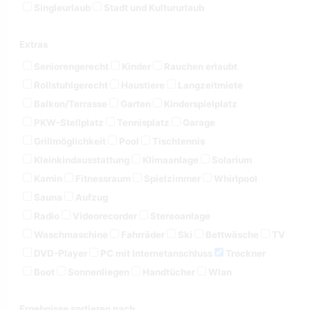
Singleurlaub
Stadt und Kultururlaub
Extras
Seniorengerecht
Kinder
Rauchen erlaubt
Rollstuhlgerecht
Haustiere
Langzeitmiete
Balkon/Terrasse
Garten
Kinderspielplatz
PKW-Stellplatz
Tennisplatz
Garage
Grillmöglichkeit
Pool
Tischtennis
Kleinkindausstattung
Klimaanlage
Solarium
Kamin
Fitnessraum
Spielzimmer
Whirlpool
Sauna
Aufzug
Radio
Videorecorder
Stereoanlage
Waschmaschine
Fahrräder
Ski
Bettwäsche
TV
DVD-Player
PC mit Internetanschluss
Trockner
Boot
Sonnenliegen
Handtücher
Wlan
Ergebnisse sortieren nach