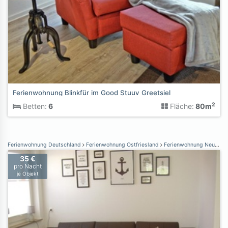
Ferienwohnung Blinkfür im Good Stuuv Greetsiel
2
Betten:
6
Fläche:
80m
Ferienwohnung Deutschland
Ferienwohnung Ostfriesland
Ferienwohnung Neuharlingersiel
35 €
pro Nacht
je Objekt