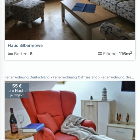
Haus Silbermöwe
2
Betten:
6
Fläche:
116m
Ferienwohnung Deutschland
Ferienwohnung Ostfriesland
Ferienwohnung Greetsiel
55 €
pro Nacht
je Objekt