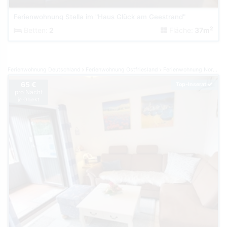
Ferienwohnung Stella im "Haus Glück am Geestrand"
2
Betten:
2
Fläche:
37m
Ferienwohnung Deutschland
Ferienwohnung Ostfriesland
Ferienwohnung Norden Norddeich
65 €
Top-Inserat
pro Nacht
je Objekt