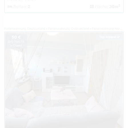
2
Betten:
2
Fläche:
30m
Ferienwohnung Deutschland
Ferienwohnung Ostfriesland
Ferienwohnung Norden Norddeich
50 €
Top-Inserat
pro Nacht
je Objekt