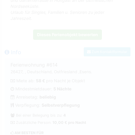
und Gartenterrasse in Holtgast an der ostfriesischen
Nordseeküste.
Urlaub für Singles, Familien u. Senioren zu jeder
Jahreszeit.
Dieses Ferienobjekt bewerten
Info
Zum Kontaktformular
Ferienwohnung #614
26427, , Deutschland, Ostfriesland ,Esens.
Miete ab:
58 €
pro Nacht je Objekt
Mindestmietdauer:
5 Nächte
Anreisetag:
beliebig
Verpflegung:
Selbstverpflegung
Bei einer Belegung bis zu:
4
Zusätzliche Person:
10,00 € pro Nacht
AM BESTEN FÜR