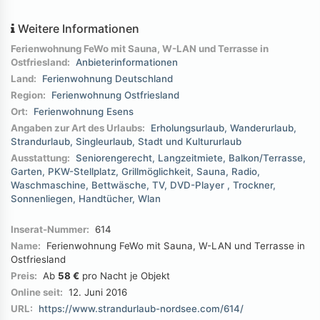
Weitere Informationen
Ferienwohnung FeWo mit Sauna, W-LAN und Terrasse in
Ostfriesland:
Anbieterinformationen
Land:
Ferienwohnung Deutschland
Region:
Ferienwohnung Ostfriesland
Ort:
Ferienwohnung Esens
Angaben zur Art des Urlaubs:
Erholungsurlaub
Wanderurlaub
Strandurlaub
Singleurlaub
Stadt und Kultururlaub
Ausstattung:
Seniorengerecht
Langzeitmiete
Balkon/Terrasse
Garten
PKW-Stellplatz
Grillmöglichkeit
Sauna
Radio
Waschmaschine
Bettwäsche
TV
DVD-Player
Trockner
Sonnenliegen
Handtücher
Wlan
Inserat-Nummer:
614
Name:
Ferienwohnung FeWo mit Sauna, W-LAN und Terrasse in
Ostfriesland
Preis:
Ab
58 €
pro Nacht je Objekt
Online seit:
12. Juni 2016
URL:
https://www.strandurlaub-nordsee.com/614/