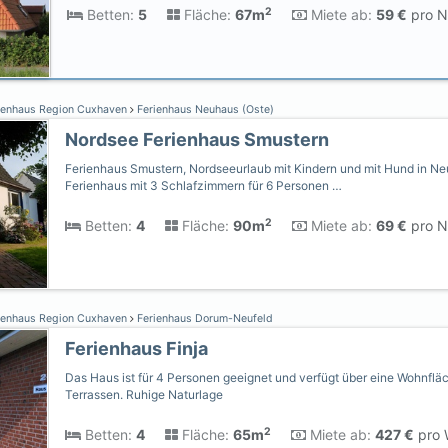
2
Betten:
5
Fläche:
67m
Miete ab:
59 €
pro N
ienhaus Region Cuxhaven
Ferienhaus Neuhaus (Oste)
Nordsee Ferienhaus Smustern
Ferienhaus Smustern, Nordseeurlaub mit Kindern und mit Hund in Ne
Ferienhaus mit 3 Schlafzimmern für 6 Personen …
2
Betten:
4
Fläche:
90m
Miete ab:
69 €
pro N
ienhaus Region Cuxhaven
Ferienhaus Dorum-Neufeld
Ferienhaus Finja
Das Haus ist für 4 Personen geeignet und verfügt über eine Wohnfläc
Terrassen. Ruhige Naturlage
2
Betten:
4
Fläche:
65m
Miete ab:
427 €
pro 