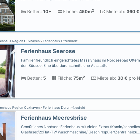
2
Betten:
10+
Fläche:
450m
Miete ab:
360 €
ienhaus Region Cuxhaven
Ferienhaus Otterndorf
Ferienhaus Seerose
Familienfreundlich eingerichtetes Massivhaus im Nordseebad Otternd
den Südsee. Eine überdurchschnittliche Ausstattu…
2
Betten:
5
Fläche:
75m
Miete ab:
30 €
pro N
ienhaus Region Cuxhaven
Ferienhaus Dorum-Neufeld
Ferienhaus Meeresbrise
Gemütliches Nordsee-Ferienhaus mit vielen Extras (Kamin/schnell
Glasfaser/2xFlat-TV/ Waschmaschine/ Geschirrspüler/Zentralheizu