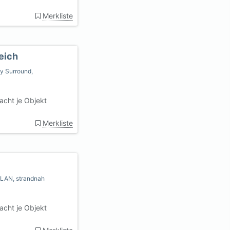
Merkliste
eich
by Surround,
cht je Objekt
Merkliste
WLAN, strandnah
cht je Objekt