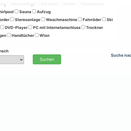
ung
Klimaanlage
Solarium
Kamin
Fitnessraum
irlpool
Sauna
Aufzug
order
Stereoanlage
Waschmaschine
Fahrräder
Ski
DVD-Player
PC mit Internetanschluss
Trockner
gen
Handtücher
Wlan
 nach
Suche na
Suchen