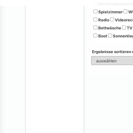
Kleinkindausstatt
Spielzimmer
Wh
Radio
Videorec
Bettwäsche
TV
Boot
Sonnenlie
Ergebnisse sortieren