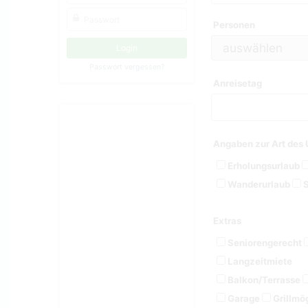
Personen
Passwort vergessen?
Anreisetag
Angaben zur Art des 
Erholungsurlaub
Wanderurlaub
S
Extras
Seniorengerecht
Langzeitmiete
Balkon/Terrasse
Garage
Grillmög