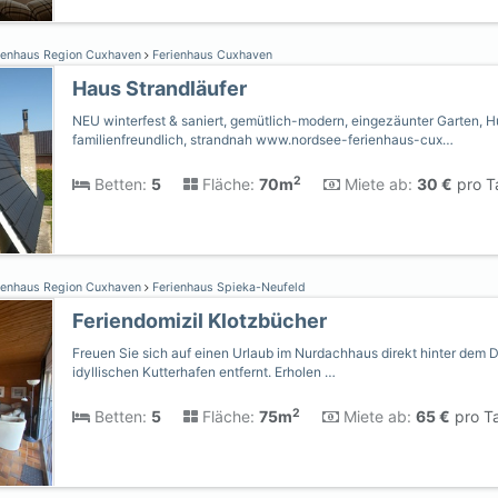
ienhaus Region Cuxhaven
Ferienhaus Cuxhaven
Haus Strandläufer
NEU winterfest & saniert, gemütlich-modern, eingezäunter Garten, 
familienfreundlich, strandnah www.nordsee-ferienhaus-cux…
2
Betten:
5
Fläche:
70m
Miete ab:
30 €
pro T
ienhaus Region Cuxhaven
Ferienhaus Spieka-Neufeld
Feriendomizil Klotzbücher
Freuen Sie sich auf einen Urlaub im Nurdachhaus direkt hinter dem 
idyllischen Kutterhafen entfernt. Erholen …
2
Betten:
5
Fläche:
75m
Miete ab:
65 €
pro Ta