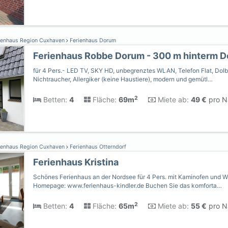
ienhaus Region Cuxhaven
Ferienhaus Dorum
Ferienhaus Robbe Dorum - 300 m hinterm D
für 4 Pers.- LED TV, SKY HD, unbegrenztes WLAN, Telefon Flat, Dol
Nichtraucher, Allergiker (keine Haustiere), modern und gemütl…
2
Betten:
4
Fläche:
69m
Miete ab:
49 €
pro Na
ienhaus Region Cuxhaven
Ferienhaus Otterndorf
Ferienhaus Kristina
Schönes Ferienhaus an der Nordsee für 4 Pers. mit Kaminofen und 
Homepage: www.ferienhaus-kindler.de Buchen Sie das komforta…
2
Betten:
4
Fläche:
65m
Miete ab:
55 €
pro Na