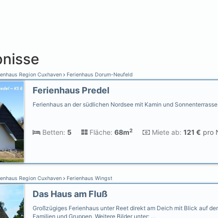
nisse
ienhaus Region Cuxhaven
Ferienhaus Dorum-Neufeld
Ferienhaus Predel
Ferienhaus an der südlichen Nordsee mit Kamin und Sonnenterrasse
2
Betten:
5
Fläche:
68m
Miete ab:
121 €
pro N
ienhaus Region Cuxhaven
Ferienhaus Wingst
Das Haus am Fluß
Großzügiges Ferienhaus unter Reet direkt am Deich mit Blick auf den
Familien und Gruppen. Weitere Bilder unter: …