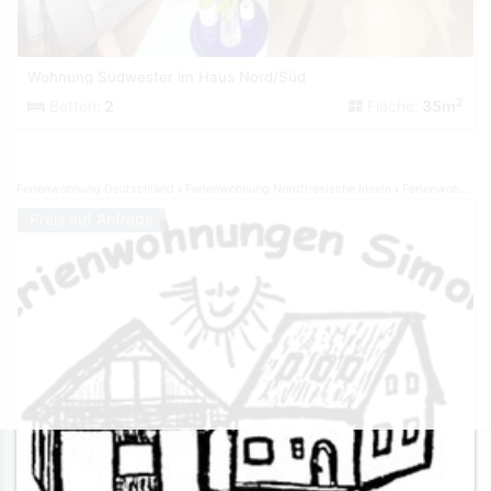
Wohnung Südwester im Haus Nord/Süd
2
Betten:
2
Fläche:
35m
Ferienwohnung Deutschland
Ferienwohnung Nordfriesische Inseln
Ferienwohnung Föhr
Preis auf Anfrage