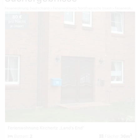
Ferienwohnung Deutschland
Ferienwohnung Nordfriesische Inseln
Ferienwohnung Amrum
80 €
pro Nacht
je Objekt
Ferienwohnung Kirchertz „Land‘s End“
2
Betten:
2
Fläche:
36m