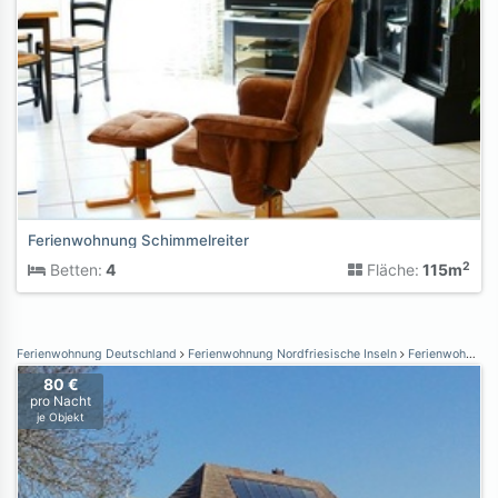
Ferienwohnung Schimmelreiter
2
Betten:
4
Fläche:
115m
Ferienwohnung Deutschland
Ferienwohnung Nordfriesische Inseln
Ferienwohnung Nordstrand
80 €
pro Nacht
je Objekt