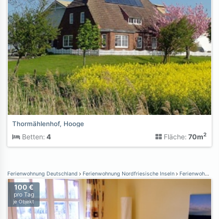
Thormählenhof, Hooge
2
Betten:
4
Fläche:
70m
Ferienwohnung Deutschland
Ferienwohnung Nordfriesische Inseln
Ferienwohnung Föhr
100 €
pro Tag
je Objekt