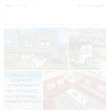
2
Betten:
4
Fläche:
45m
Ferienwohnung Deutschland
Ferienwohnung Nordfriesische Inseln
Ferienwohnung Sylt
59 €
pro Tag
je Objekt