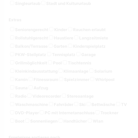
Singleurlaub
Stadt und Kultururlaub
Extras
Seniorengerecht
Kinder
Rauchen erlaubt
Rollstuhlgerecht
Haustiere
Langzeitmiete
Balkon/Terrasse
Garten
Kinderspielplatz
PKW-Stellplatz
Tennisplatz
Garage
Grillmöglichkeit
Pool
Tischtennis
Kleinkindausstattung
Klimaanlage
Solarium
Kamin
Fitnessraum
Spielzimmer
Whirlpool
Sauna
Aufzug
Radio
Videorecorder
Stereoanlage
Waschmaschine
Fahrräder
Ski
Bettwäsche
TV
DVD-Player
PC mit Internetanschluss
Trockner
Boot
Sonnenliegen
Handtücher
Wlan
Ergebnisse sortieren nach