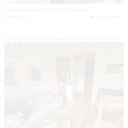
Ferienwohnung auf Sylt Sylter Deichwiesen
2
Betten:
5
Fläche:
80m
Ferienwohnung Deutschland
Ferienwohnung Nordfriesische Inseln
Ferienwohnung Norddorf auf Amrum
60 €
pro Tag
je Objekt